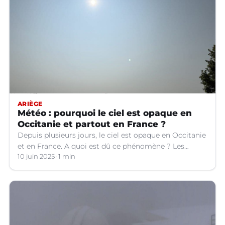
ARIÈGE
Météo : pourquoi le ciel est opaque en
Occitanie et partout en France ?
Depuis plusieurs jours, le ciel est opaque en Occitanie
et en France. A quoi est dû ce phénomène ? Les
explications.
10 juin 2025
1 min