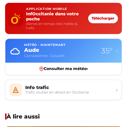
APPLICATION MOBILE
InfOccitanie dans votre
poche
Télécharger
Alertes en temps réel, météo &
trafic
MÉTÉO · MAINTENANT
35°
Aude
›
Carcassonne · Couvert
Consulter ma météo
›
Info trafic
›
Trafic routier en direct en Occitanie
À lire aussi