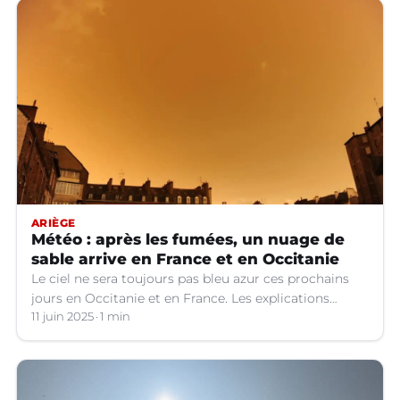
ARIÈGE
Météo : après les fumées, un nuage de
sable arrive en France et en Occitanie
Le ciel ne sera toujours pas bleu azur ces prochains
jours en Occitanie et en France. Les explications
météo.
11 juin 2025
1 min