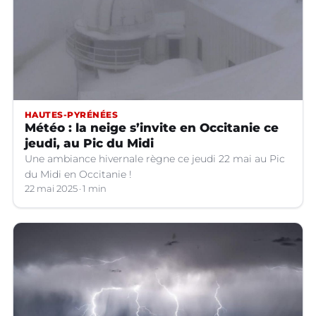
HAUTES-PYRÉNÉES
Météo : la neige s’invite en Occitanie ce
jeudi, au Pic du Midi
Une ambiance hivernale règne ce jeudi 22 mai au Pic
du Midi en Occitanie !
22 mai 2025
1 min