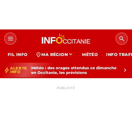
menu
search
expand_more
location_on
FIL INFO
MA RÉGION
MÉTÉO
INFO TRAF
Météo : des orages attendus ce dimanche
ALERTE
bolt
chevron_right
INFO
en Occitanie, les prévisions
PUBLICITÉ