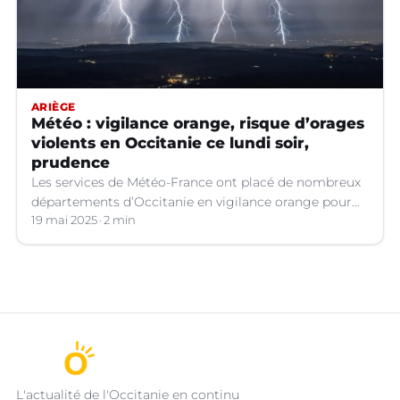
ARIÈGE
Météo : vigilance orange, risque d’orages
violents en Occitanie ce lundi soir,
prudence
Les services de Météo-France ont placé de nombreux
départements d’Occitanie en vigilance orange pour
les orages violents.
19 mai 2025
2 min
L'actualité de l'Occitanie en continu