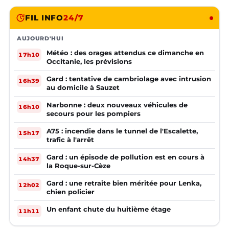
FIL INFO
24/7
AUJOURD'HUI
Météo : des orages attendus ce dimanche en
17h10
Occitanie, les prévisions
Gard : tentative de cambriolage avec intrusion
16h39
au domicile à Sauzet
Narbonne : deux nouveaux véhicules de
16h10
secours pour les pompiers
A75 : incendie dans le tunnel de l'Escalette,
15h17
trafic à l'arrêt
Gard : un épisode de pollution est en cours à
14h37
la Roque-sur-Cèze
Gard : une retraite bien méritée pour Lenka,
12h02
chien policier
Un enfant chute du huitième étage
11h11