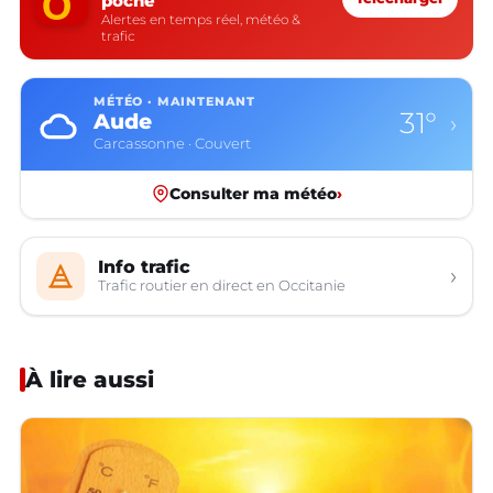
poche
Alertes en temps réel, météo &
trafic
MÉTÉO · MAINTENANT
31°
Aude
›
Carcassonne · Couvert
Consulter ma météo
›
Info trafic
›
Trafic routier en direct en Occitanie
À lire aussi