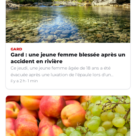
GARD
Gard : une jeune femme blessée après un
accident en rivière
Ce jeudi, une jeune femme âgée de 18 ans a été
évacuée après une luxation de l'épaule lors d'un
plongeon dans une rivière à Saint-André-de-
il y a 2 h
1 min
Valborgne (Gard).