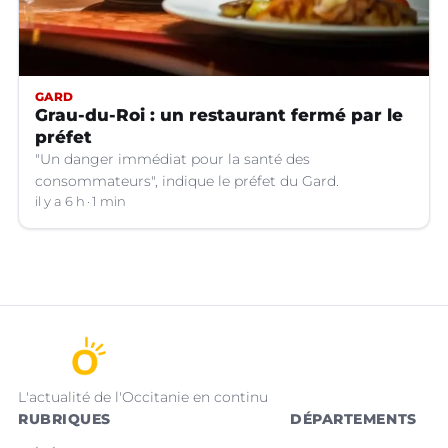
GARD
Grau-du-Roi : un restaurant fermé par le
préfet
"Un danger immédiat pour la santé des
consommateurs", indique le préfet du Gard.
il y a 6 h
1 min
L'actualité de l'Occitanie en continu
RUBRIQUES
DÉPARTEMENTS