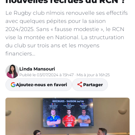
nouvelles recrues du RCN ?
Le Rugby club nîmois renouvelle ses effectifs
avec quelques pépites pour la saison
2024/2025. Sans « fausse modestie », le RCN
vise la montée en National. La structuration
du club sur trois ans et les moyens
financiers…
Linda Mansouri
Publié le 03/07/2024 à 15h47 · Mis à jour à 16h25
share
Ajoutez-nous en favori
Partager