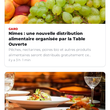
GARD
Nîmes : une nouvelle distribution
alimentaire organisée par la Table
Ouverte
Pêches, nectarines, poires bio et autres produits
alimentaires seront distribués gratuitement ce
vendredi 7 août par les bénévoles de la Table Ouverte
il y a 3 h
1 min
à Nîmes (Gard).