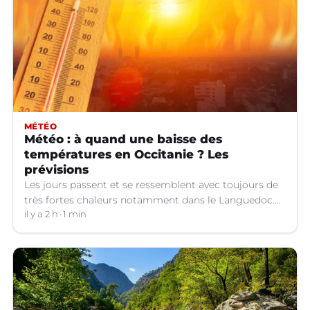
MÉTÉO
Météo : à quand une baisse des
températures en Occitanie ? Les
prévisions
Les jours passent et se ressemblent avec toujours de
très fortes chaleurs notamment dans le Languedoc.
Jusqu’à quand ?
il y a 2 h
1 min