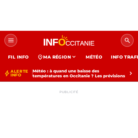
menu
search
expand_more
location_on
FIL INFO
MA RÉGION
MÉTÉO
INFO TRAF
Météo : à quand une baisse des
ALERTE
bolt
chevron_right
INFO
températures en Occitanie ? Les prévisions
PUBLICITÉ