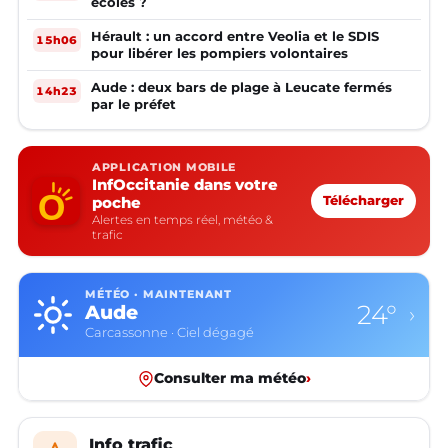
écoles ?
Hérault : un accord entre Veolia et le SDIS
15h06
pour libérer les pompiers volontaires
Aude : deux bars de plage à Leucate fermés
14h23
par le préfet
APPLICATION MOBILE
InfOccitanie dans votre
poche
Télécharger
Alertes en temps réel, météo &
trafic
MÉTÉO · MAINTENANT
24°
Aude
›
Carcassonne · Ciel dégagé
Consulter ma météo
›
Info trafic