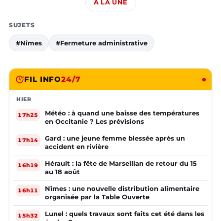
À LA UNE
SUJETS
#Nîmes
#Fermeture administrative
FIL INFO
24/7
HIER
Météo : à quand une baisse des températures
17h25
en Occitanie ? Les prévisions
Gard : une jeune femme blessée après un
17h14
accident en rivière
Hérault : la fête de Marseillan de retour du 15
16h19
au 18 août
Nîmes : une nouvelle distribution alimentaire
16h11
organisée par la Table Ouverte
Lunel : quels travaux sont faits cet été dans les
15h32