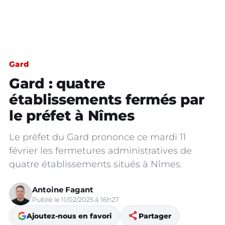
Gard
Gard : quatre
établissements fermés par
le préfet à Nîmes
Le préfet du Gard prononce ce mardi 11
février les fermetures administratives de
quatre établissements situés à Nîmes.
Antoine Fagant
Publié le 11/02/2025 à 16h27
share
Ajoutez-nous en favori
Partager