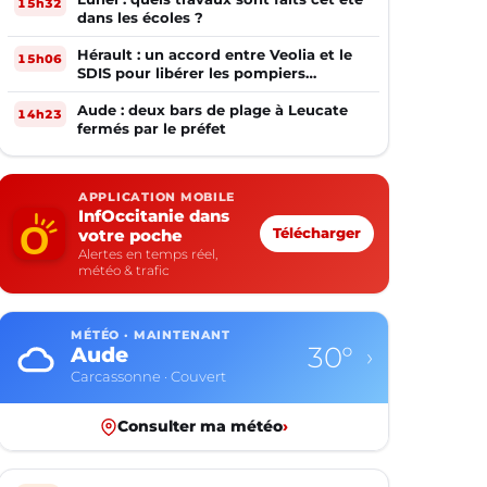
15h32
dans les écoles ?
Hérault : un accord entre Veolia et le
15h06
SDIS pour libérer les pompiers
volontaires
Aude : deux bars de plage à Leucate
14h23
fermés par le préfet
APPLICATION MOBILE
InfOccitanie dans
votre poche
Télécharger
Alertes en temps réel,
météo & trafic
MÉTÉO · MAINTENANT
30°
Aude
›
Carcassonne · Couvert
Consulter ma météo
›