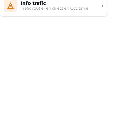
Info trafic
›
Trafic routier en direct en Occitanie