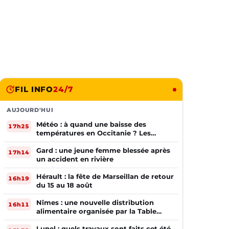
FIL INFO
24/7
AUJOURD'HUI
Météo : à quand une baisse des
17h25
températures en Occitanie ? Les
prévisions
Gard : une jeune femme blessée après
17h14
un accident en rivière
Hérault : la fête de Marseillan de retour
16h19
du 15 au 18 août
Nîmes : une nouvelle distribution
16h11
alimentaire organisée par la Table
Ouverte
Lunel : quels travaux sont faits cet été