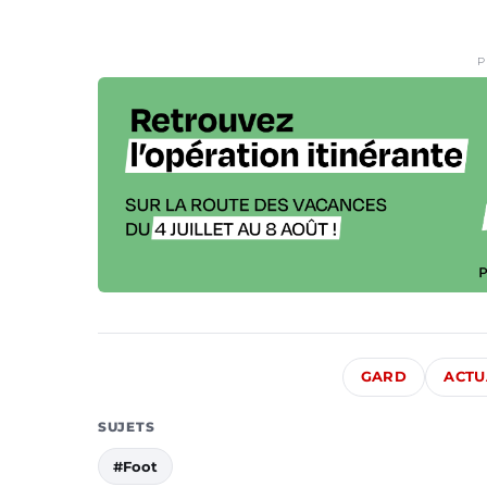
P
GARD
ACTU
SUJETS
#Foot