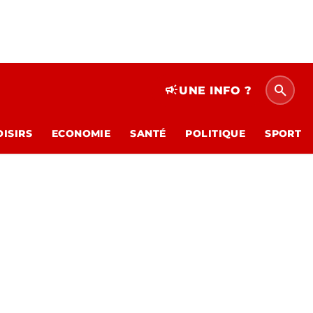
search
campaign
UNE INFO ?
OISIRS
ECONOMIE
SANTÉ
POLITIQUE
SPORT