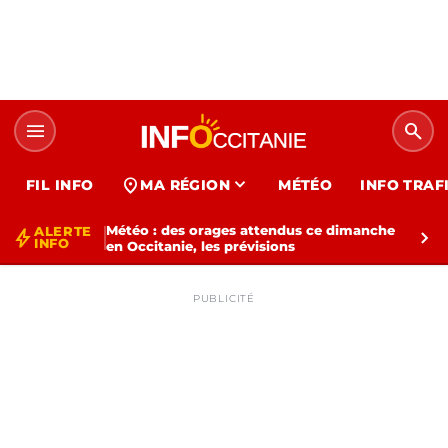
menu
search
expand_more
location_on
FIL INFO
MA RÉGION
MÉTÉO
INFO TRAF
Météo : des orages attendus ce dimanche
ALERTE
bolt
chevron_right
INFO
en Occitanie, les prévisions
PUBLICITÉ