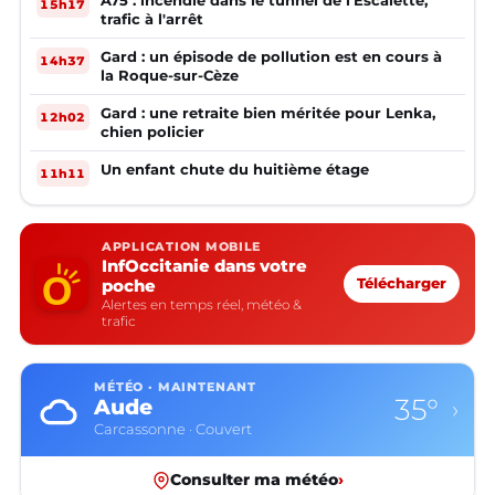
A75 : incendie dans le tunnel de l'Escalette,
15h17
trafic à l'arrêt
Gard : un épisode de pollution est en cours à
14h37
la Roque-sur-Cèze
Gard : une retraite bien méritée pour Lenka,
12h02
chien policier
Un enfant chute du huitième étage
11h11
APPLICATION MOBILE
InfOccitanie dans votre
poche
Télécharger
Alertes en temps réel, météo &
trafic
MÉTÉO · MAINTENANT
35°
Aude
›
Carcassonne · Couvert
Consulter ma météo
›