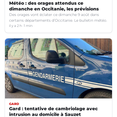
Météo : des orages attendus ce
dimanche en Occitanie, les prévisions
Des orages vont éclater ce dimanche 9 août dans
certains départements d’Occitanie. Le bulletin météo.
il y a 2 h
1 min
GARD
Gard : tentative de cambriolage avec
intrusion au domicile à Sauzet