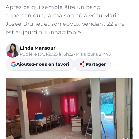
Après ce qui semble être un bang
supersonique, la maison où a vécu Marie-
Josée Brunet et son époux pendant 22 ans
est aujourd’hui inhabitable.
Linda Mansouri
Publié le 13/01/2025 à 16h22 · Mis à jour à 21h48
share
Ajoutez-nous en favori
Partager