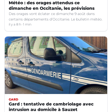
Météo : des orages attendus ce
dimanche en Occitanie, les prévisions
Des orages vont éclater ce dimanche 9 août dans
certains départements d’Occitanie. Le bulletin météo.
il y a 8 h
1 min
GARD
Gard : tentative de cambriolage avec
intrusion au domicile à Sauzet