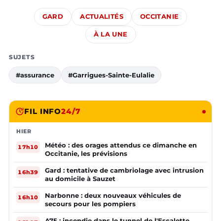
GARD
ACTUALITÉS
OCCITANIE
À LA UNE
SUJETS
#assurance
#Garrigues-Sainte-Eulalie
FIL INFO
24/7
HIER
Météo : des orages attendus ce dimanche en
17h10
Occitanie, les prévisions
Gard : tentative de cambriolage avec intrusion
16h39
au domicile à Sauzet
Narbonne : deux nouveaux véhicules de
16h10
secours pour les pompiers
A75 : incendie dans le tunnel de l'Escalette,