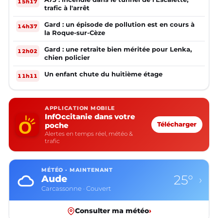
15h17
trafic à l'arrêt
Gard : un épisode de pollution est en cours à
14h37
la Roque-sur-Cèze
Gard : une retraite bien méritée pour Lenka,
12h02
chien policier
Un enfant chute du huitième étage
11h11
APPLICATION MOBILE
InfOccitanie dans votre
poche
Télécharger
Alertes en temps réel, météo &
trafic
MÉTÉO · MAINTENANT
25°
Aude
›
Carcassonne · Couvert
Consulter ma météo
›