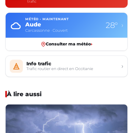
trafic
MÉTÉO · MAINTENANT
28°
Aude
›
Carcassonne · Couvert
Consulter ma météo
›
Info trafic
›
Trafic routier en direct en Occitanie
À lire aussi