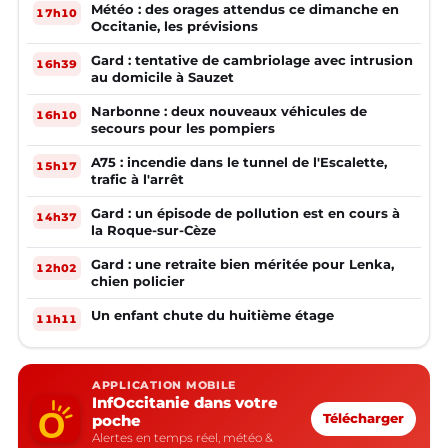
Météo : des orages attendus ce dimanche en
17h10
Occitanie, les prévisions
Gard : tentative de cambriolage avec intrusion
16h39
au domicile à Sauzet
Narbonne : deux nouveaux véhicules de
16h10
secours pour les pompiers
A75 : incendie dans le tunnel de l'Escalette,
15h17
trafic à l'arrêt
Gard : un épisode de pollution est en cours à
14h37
la Roque-sur-Cèze
Gard : une retraite bien méritée pour Lenka,
12h02
chien policier
Un enfant chute du huitième étage
11h11
APPLICATION MOBILE
InfOccitanie dans votre
poche
Télécharger
Alertes en temps réel, météo &