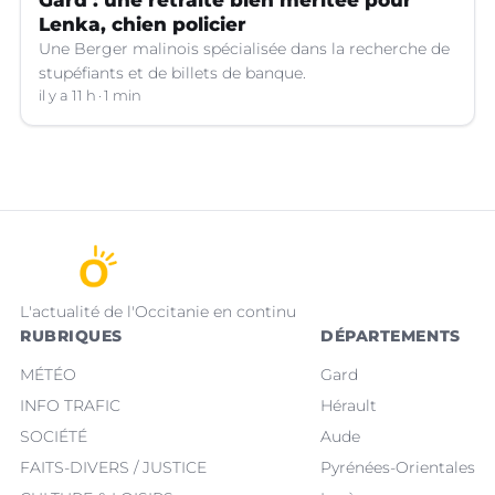
Lenka, chien policier
Une Berger malinois spécialisée dans la recherche de
stupéfiants et de billets de banque.
il y a 11 h
1 min
L'actualité de l'Occitanie en continu
RUBRIQUES
DÉPARTEMENTS
MÉTÉO
Gard
INFO TRAFIC
Hérault
SOCIÉTÉ
Aude
FAITS-DIVERS / JUSTICE
Pyrénées-Orientales