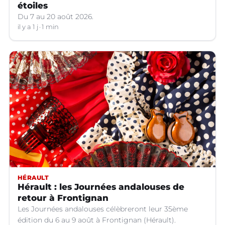
étoiles
Du 7 au 20 août 2026.
il y a 1 j
1 min
HÉRAULT
Hérault : les Journées andalouses de
retour à Frontignan
Les Journées andalouses célèbreront leur 35ème
édition du 6 au 9 août à Frontignan (Hérault).