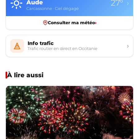
27°
Aude
›
Carcassonne · Ciel dégagé
Consulter ma météo
›
Info trafic
›
Trafic routier en direct en Occitanie
À lire aussi