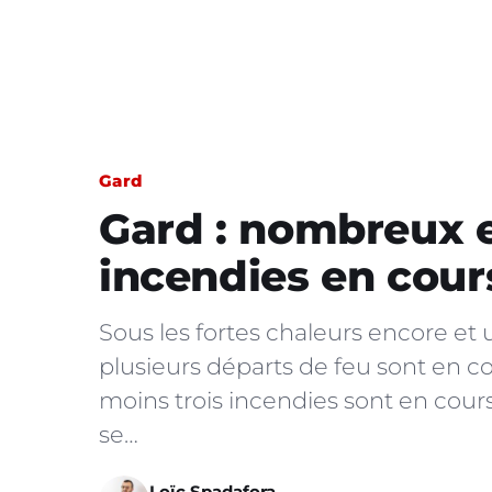
Gard
Gard : nombreux 
incendies en cour
Sous les fortes chaleurs encore et 
plusieurs départs de feu sont en co
moins trois incendies sont en cours
se…
Loïc Spadafora