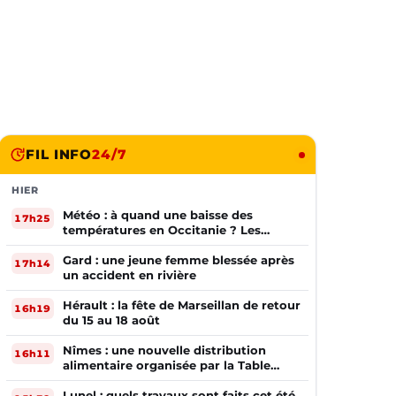
FIL INFO
24/7
HIER
Météo : à quand une baisse des
17h25
températures en Occitanie ? Les
prévisions
Gard : une jeune femme blessée après
17h14
un accident en rivière
Hérault : la fête de Marseillan de retour
16h19
du 15 au 18 août
Nîmes : une nouvelle distribution
16h11
alimentaire organisée par la Table
Ouverte
Lunel : quels travaux sont faits cet été