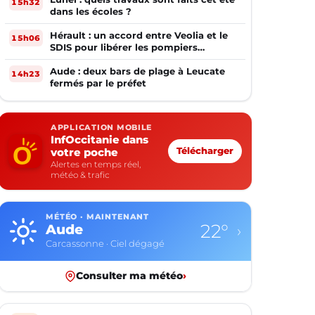
15h32
dans les écoles ?
Hérault : un accord entre Veolia et le
15h06
SDIS pour libérer les pompiers
volontaires
Aude : deux bars de plage à Leucate
14h23
fermés par le préfet
APPLICATION MOBILE
InfOccitanie dans
votre poche
Télécharger
Alertes en temps réel,
météo & trafic
MÉTÉO · MAINTENANT
22°
Aude
›
Carcassonne · Ciel dégagé
Consulter ma météo
›