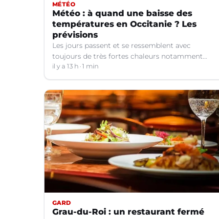
MÉTÉO
Météo : à quand une baisse des
températures en Occitanie ? Les
prévisions
Les jours passent et se ressemblent avec
toujours de très fortes chaleurs notamment
dans le Languedoc. Jusqu’à quand ?
il y a 13 h
1 min
GARD
Grau-du-Roi : un restaurant fermé