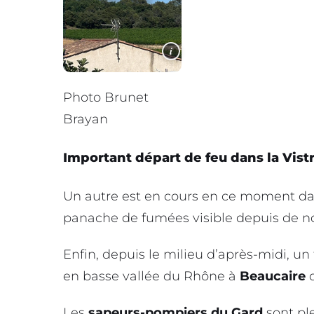
i
Photo Brunet
Brayan
Important départ de feu dans la Vis
Un autre est en cours en ce moment da
panache de fumées visible depuis de n
Enfin, depuis le milieu d’après-midi, u
en basse vallée du Rhône à
Beaucaire
d
Les
sapeurs-pompiers du Gard
sont pl