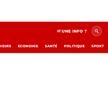
search
campaign
UNE INFO ?
OISIRS
ECONOMIE
SANTÉ
POLITIQUE
SPORT