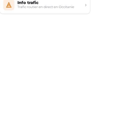
Info trafic
›
Trafic routier en direct en Occitanie