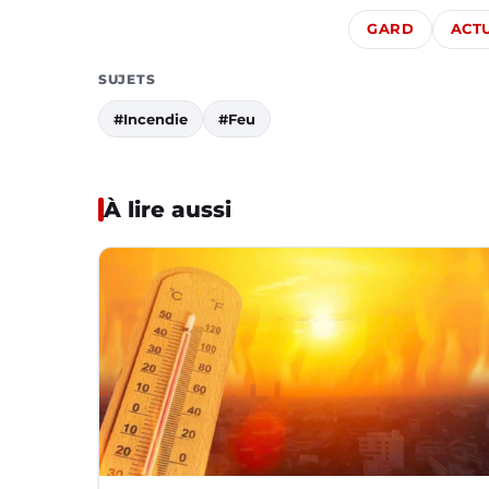
GARD
ACTU
SUJETS
#Incendie
#Feu
À lire aussi