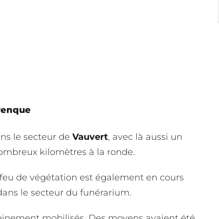
trenque
ns le secteur de
Vauvert
, avec là aussi un
ombreux kilomètres à la ronde.
n feu de végétation est également en cours
ans le secteur du funérarium.
einement mobilisés. Des moyens avaient été