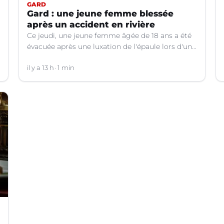
GARD
Gard : une jeune femme blessée
après un accident en rivière
Ce jeudi, une jeune femme âgée de 18 ans a été
évacuée après une luxation de l'épaule lors d'un
plongeon dans une rivière à Saint-André-de-
Valborgne (Gard).
il y a 13 h
1 min