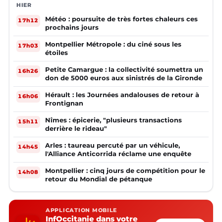
HIER
Météo : poursuite de très fortes chaleurs ces
17h12
prochains jours
Montpellier Métropole : du ciné sous les
17h03
étoiles
Petite Camargue : la collectivité soumettra un
16h26
don de 5000 euros aux sinistrés de la Gironde
Hérault : les Journées andalouses de retour à
16h06
Frontignan
Nîmes : épicerie, "plusieurs transactions
15h11
derrière le rideau"
Arles : taureau percuté par un véhicule,
14h45
l'Alliance Anticorrida réclame une enquête
Montpellier : cinq jours de compétition pour le
14h08
retour du Mondial de pétanque
APPLICATION MOBILE
InfOccitanie dans votre