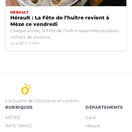
HÉRAULT
Hérault : La Fête de l’huître revient à
Mèze ce vendredi
Chaque année, la Fête de l’huître rassemble plusieurs
milliers de visiteurs.
il y a 20 h
1 min
L'actualité de l'Occitanie en continu
RUBRIQUES
DÉPARTEMENTS
MÉTÉO
Gard
INFO TRAFIC
Hérault