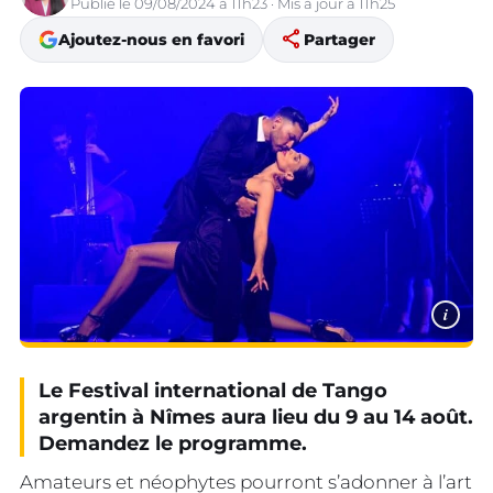
Publié le 09/08/2024 à 11h23 · Mis à jour à 11h25
share
Ajoutez-nous en favori
Partager
i
Le Festival international de Tango
argentin à Nîmes aura lieu du 9 au 14 août.
Demandez le programme.
Amateurs et néophytes pourront s’adonner à l’art