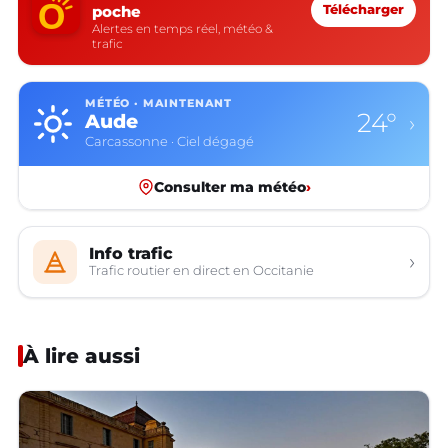
poche
Télécharger
Alertes en temps réel, météo &
trafic
MÉTÉO · MAINTENANT
16°
Aveyron
›
Rodez · Ciel dégagé
Consulter ma météo
›
Info trafic
›
Trafic routier en direct en Occitanie
À lire aussi