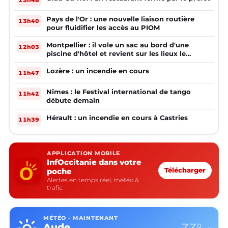
Pays de l'Or : une nouvelle liaison routière
13h40
pour fluidifier les accès au PIOM
Montpellier : il vole un sac au bord d'une
12h03
piscine d'hôtel et revient sur les lieux le
lendemain
Lozère : un incendie en cours
11h47
Nîmes : le Festival international de tango
11h42
débute demain
Hérault : un incendie en cours à Castries
11h39
APPLICATION MOBILE
InfOccitanie dans votre
poche
Télécharger
Alertes en temps réel, météo &
trafic
MÉTÉO · MAINTENANT
Aude