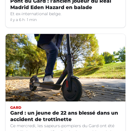
Pont du Gard : l'ancien joueur du Real
Madrid Eden Hazard en balade
Et ex-international belge.
il y a 6 h
1 min
GARD
Gard : un jeune de 22 ans blessé dans un
accident de trottinette
Ce mercredi, les sapeurs-pompiers du Gard ont été