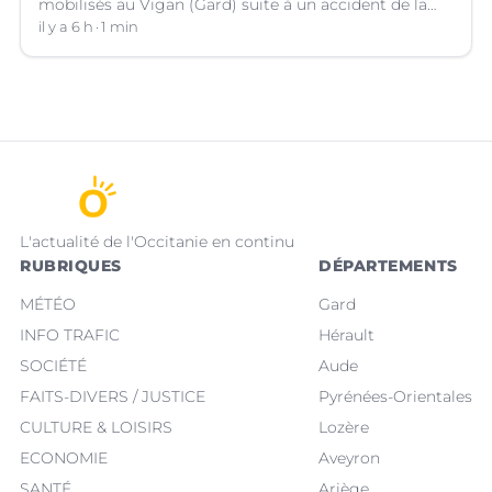
mobilisés au Vigan (Gard) suite à un accident de la
circulation impliquant le conducteur d'une trottinette
il y a 6 h
1 min
qui souffre d'un traumatisme crânien.
L'actualité de l'Occitanie en continu
RUBRIQUES
DÉPARTEMENTS
MÉTÉO
Gard
INFO TRAFIC
Hérault
SOCIÉTÉ
Aude
FAITS-DIVERS / JUSTICE
Pyrénées-Orientales
CULTURE & LOISIRS
Lozère
ECONOMIE
Aveyron
SANTÉ
Ariège