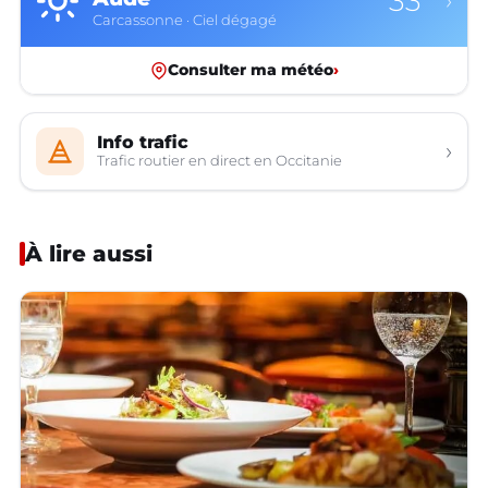
33°
›
Carcassonne · Ciel dégagé
Consulter ma météo
›
Info trafic
›
Trafic routier en direct en Occitanie
À lire aussi