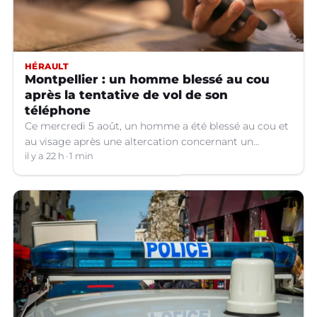
HÉRAULT
Montpellier : un homme blessé au cou
après la tentative de vol de son
téléphone
Ce mercredi 5 août, un homme a été blessé au cou et
au visage après une altercation concernant un
téléphone portable à Montpellier (Hérault).
il y a 22 h
1 min