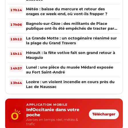
Météo : baisse du mercure et retour des
17h14
orages ce week-end, où vont-ils frapper ?
Bagnols-sur-Cèze : des militants de Place
17h06
publique ont-ils été empêchés de tracter par
la mairie ?
La Grande Motte : un octogénaire réanimé sur
15h12
la plage du Grand Travers
Hérault : la fête votive fait son grand retour à
15h11
Mauguio
Lunel : une pièce du musée Médard exposée
14h37
au Fort Saint-André
Lozère : un violent incendie en cours près du
13h44
Lac de Naussac
APPLICATION MOBILE
InfOccitanie dans votre
poche
Télécharger
Alertes en temps réel, météo &
trafic