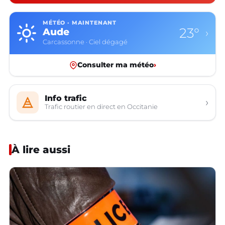
MÉTÉO · MAINTENANT
23°
Aude
›
Carcassonne · Ciel dégagé
Consulter ma météo
›
Info trafic
›
Trafic routier en direct en Occitanie
À lire aussi