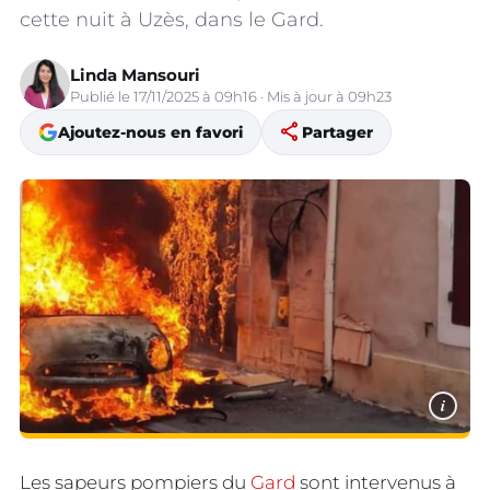
cette nuit à Uzès, dans le Gard.
Linda Mansouri
Publié le 17/11/2025 à 09h16 · Mis à jour à 09h23
share
Ajoutez-nous en favori
Partager
i
Les sapeurs pompiers du
Gard
sont intervenus à