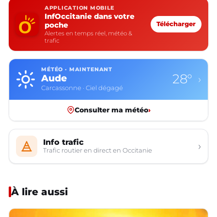
APPLICATION MOBILE
InfOccitanie dans votre
poche
Télécharger
Alertes en temps réel, météo &
trafic
MÉTÉO · MAINTENANT
28°
Aude
›
Carcassonne · Ciel dégagé
Consulter ma météo
›
Info trafic
›
Trafic routier en direct en Occitanie
À lire aussi