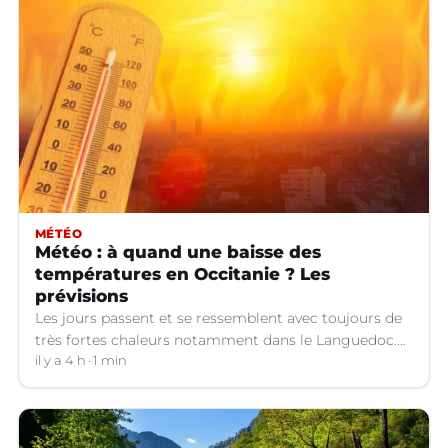
MÉTÉO
Météo : à quand une baisse des
températures en Occitanie ? Les
prévisions
Les jours passent et se ressemblent avec toujours de
très fortes chaleurs notamment dans le Languedoc.
Jusqu’à quand ?
il y a 4 h
1 min