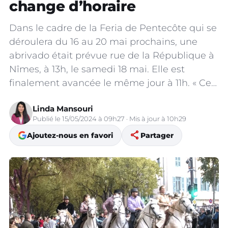
change d’horaire
Dans le cadre de la Feria de Pentecôte qui se
déroulera du 16 au 20 mai prochains, une
abrivado était prévue rue de la République à
Nîmes, à 13h, le samedi 18 mai. Elle est
finalement avancée le même jour à 11h. « Ce…
Linda Mansouri
Publié le 15/05/2024 à 09h27 · Mis à jour à 10h29
share
Ajoutez-nous en favori
Partager