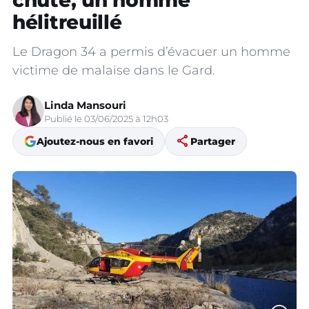
chute, un homme
hélitreuillé
Le Dragon 34 a permis d’évacuer un homme
victime de malaise dans le Gard.
Linda Mansouri
Publié le 03/06/2025 à 12h03
share
Ajoutez-nous en favori
Partager