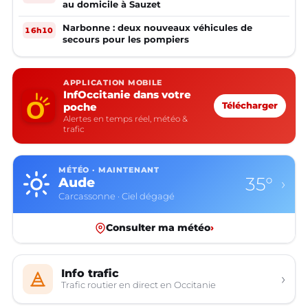
au domicile à Sauzet
Narbonne : deux nouveaux véhicules de
16h10
secours pour les pompiers
APPLICATION MOBILE
InfOccitanie dans votre
poche
Télécharger
Alertes en temps réel, météo &
trafic
MÉTÉO · MAINTENANT
35°
Aude
›
Carcassonne · Ciel dégagé
Consulter ma météo
›
Info trafic
›
Trafic routier en direct en Occitanie