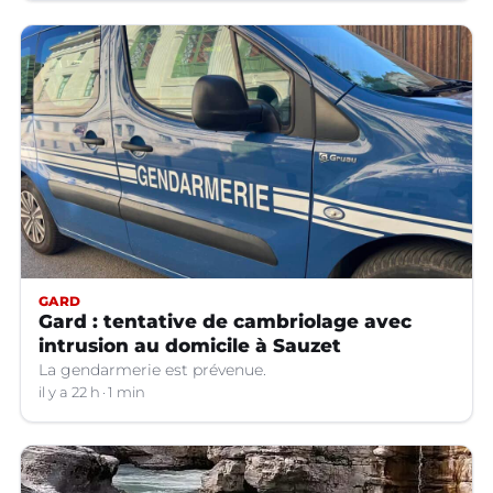
GARD
Gard : tentative de cambriolage avec
intrusion au domicile à Sauzet
La gendarmerie est prévenue.
il y a 22 h
1 min