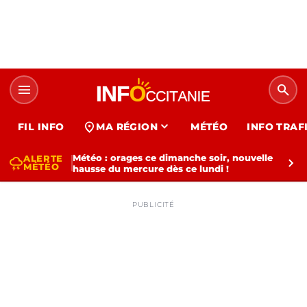
menu
search
expand_more
location_on
FIL INFO
MA RÉGION
MÉTÉO
INFO TRAF
Météo : orages ce dimanche soir, nouvelle
ALERTE
thunderstorm
chevron_right
MÉTÉO
hausse du mercure dès ce lundi !
PUBLICITÉ