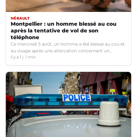
HÉRAULT
Montpellier : un homme blessé au cou
après la tentative de vol de son
téléphone
Ce mercredi 5 août, un homme a été blessé au cou et
au visage après une altercation concernant un
téléphone portable à Montpellier (Hérault).
il y a 1 j
1 min