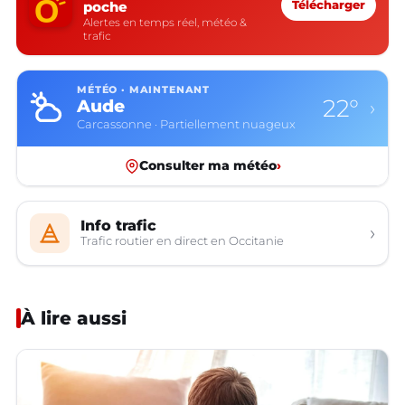
poche
Télécharger
Alertes en temps réel, météo &
trafic
MÉTÉO · MAINTENANT
22°
Aude
›
Carcassonne · Partiellement nuageux
Consulter ma météo
›
Info trafic
›
Trafic routier en direct en Occitanie
À lire aussi