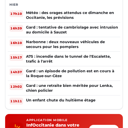
HIER
Météo : des orages attendus ce dimanche en
17h10
Occitanie, les prévisions
Gard : tentative de cambriolage avec intrusion
16h39
au domicile à Sauzet
Narbonne : deux nouveaux véhicules de
16h10
secours pour les pompiers
A75 : incendie dans le tunnel de l'Escalette,
15h17
trafic à l'arrêt
Gard : un épisode de pollution est en cours à
14h37
la Roque-sur-Cèze
Gard : une retraite bien méritée pour Lenka,
12h02
chien policier
Un enfant chute du huitième étage
11h11
APPLICATION MOBILE
InfOccitanie dans votre