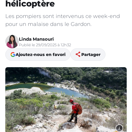
hélicoptère
Les pompiers sont intervenus ce week-end
pour un malaise dans le Gardon.
Linda Mansouri
Publié le 29/09/2025 à 12h32
share
Ajoutez-nous en favori
Partager
i