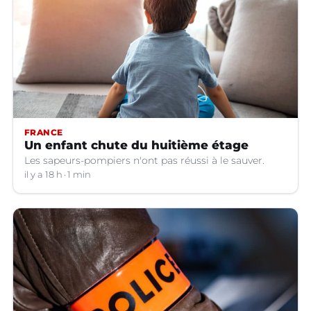
FRANCE
Un enfant chute du huitième étage
Les sapeurs-pompiers n'ont pas réussi à le sauver.
il y a 18 h
1 min