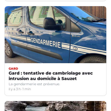
GARD
Gard : tentative de cambriolage avec
intrusion au domicile à Sauzet
La gendarmerie est prévenue.
il y a 3 h
1 min