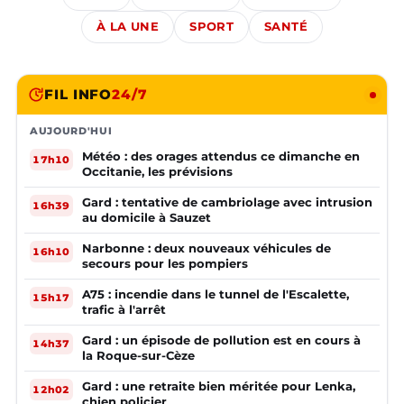
À LA UNE
SPORT
SANTÉ
FIL INFO
24/7
AUJOURD'HUI
Météo : des orages attendus ce dimanche en
17h10
Occitanie, les prévisions
Gard : tentative de cambriolage avec intrusion
16h39
au domicile à Sauzet
Narbonne : deux nouveaux véhicules de
16h10
secours pour les pompiers
A75 : incendie dans le tunnel de l'Escalette,
15h17
trafic à l'arrêt
Gard : un épisode de pollution est en cours à
14h37
la Roque-sur-Cèze
Gard : une retraite bien méritée pour Lenka,
12h02
chien policier