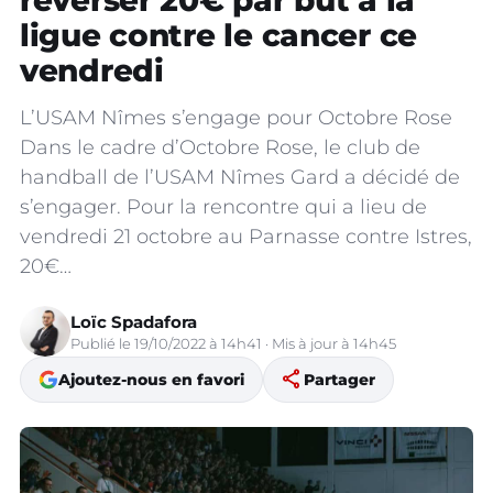
reverser 20€ par but à la
ligue contre le cancer ce
vendredi
L’USAM Nîmes s’engage pour Octobre Rose
Dans le cadre d’Octobre Rose, le club de
handball de l’USAM Nîmes Gard a décidé de
s’engager. Pour la rencontre qui a lieu de
vendredi 21 octobre au Parnasse contre Istres,
20€…
Loïc Spadafora
Publié le 19/10/2022 à 14h41 · Mis à jour à 14h45
share
Ajoutez-nous en favori
Partager