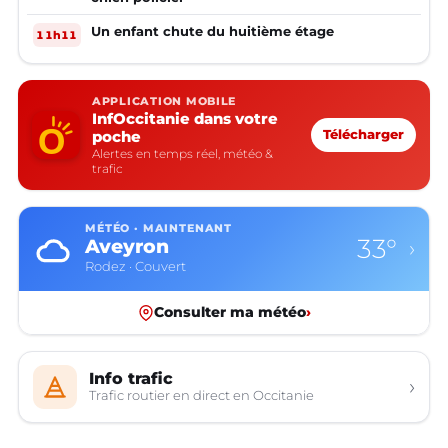
Un enfant chute du huitième étage
11h11
APPLICATION MOBILE
InfOccitanie dans votre
poche
Télécharger
Alertes en temps réel, météo &
trafic
MÉTÉO · MAINTENANT
33°
Aveyron
›
Rodez · Couvert
Consulter ma météo
›
Info trafic
›
Trafic routier en direct en Occitanie