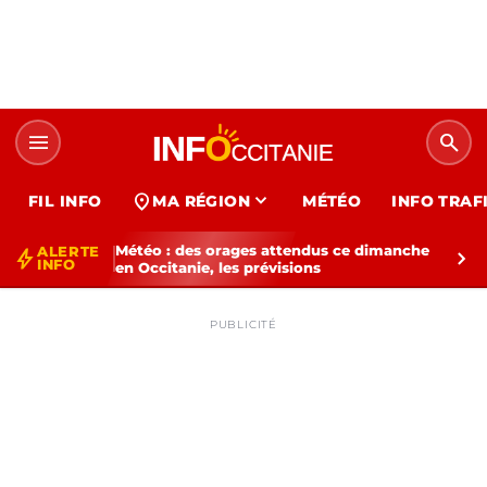
menu
search
expand_more
location_on
FIL INFO
MA RÉGION
MÉTÉO
INFO TRAF
Météo : des orages attendus ce dimanche
ALERTE
bolt
chevron_right
INFO
en Occitanie, les prévisions
PUBLICITÉ