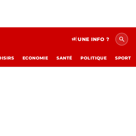
search
campaign
UNE INFO ?
OISIRS
ECONOMIE
SANTÉ
POLITIQUE
SPORT