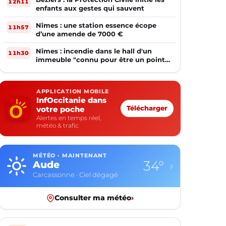
12h11
enfants aux gestes qui sauvent
Nîmes : une station essence écope
11h57
d’une amende de 7000 €
Nîmes : incendie dans le hall d'un
11h30
immeuble "connu pour être un point
de deal"
APPLICATION MOBILE
InfOccitanie dans
votre poche
Télécharger
Alertes en temps réel,
météo & trafic
MÉTÉO · MAINTENANT
34°
Aude
›
Carcassonne · Ciel dégagé
Consulter ma météo
›