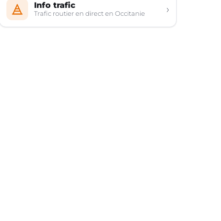
Info trafic
›
Trafic routier en direct en Occitanie