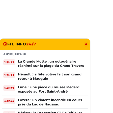
FIL INFO
24/7
AUJOURD'HUI
La Grande Motte : un octogénaire
15h12
réanimé sur la plage du Grand Travers
Hérault : la fête votive fait son grand
15h11
retour à Mauguio
Lunel : une pièce du musée Médard
14h37
exposée au Fort Saint-André
Lozère : un violent incendie en cours
13h44
près du Lac de Naussac
Béziers : la Protection Civile initie les