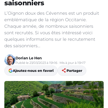
saisonniers
L’Oignon doux des Cévennes est un produit
emblématique de la région Occitanie.
Chaque année, de nombreux saisonniers
sont recrutés. Si vous êtes intéressé voici
quelques informations sur le recrutement
des saisonniers…
Dorian Le Hen
Publié le 23/03/2023 à 15h16 · Mis à jour à 15h17
share
Ajoutez-nous en favori
Partager