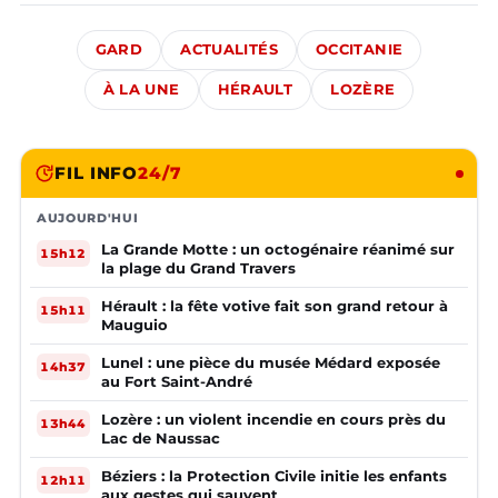
GARD
ACTUALITÉS
OCCITANIE
À LA UNE
HÉRAULT
LOZÈRE
FIL INFO
24/7
AUJOURD'HUI
La Grande Motte : un octogénaire réanimé sur
15h12
la plage du Grand Travers
Hérault : la fête votive fait son grand retour à
15h11
Mauguio
Lunel : une pièce du musée Médard exposée
14h37
au Fort Saint-André
Lozère : un violent incendie en cours près du
13h44
Lac de Naussac
Béziers : la Protection Civile initie les enfants
12h11
aux gestes qui sauvent