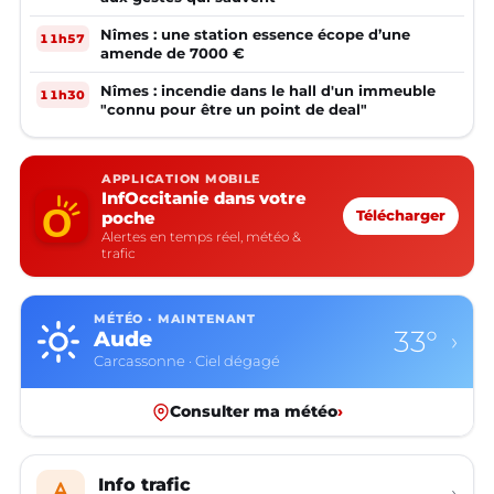
Nîmes : une station essence écope d’une
11h57
amende de 7000 €
Nîmes : incendie dans le hall d'un immeuble
11h30
"connu pour être un point de deal"
APPLICATION MOBILE
InfOccitanie dans votre
poche
Télécharger
Alertes en temps réel, météo &
trafic
MÉTÉO · MAINTENANT
33°
Aude
›
Carcassonne · Ciel dégagé
Consulter ma météo
›
Info trafic
›