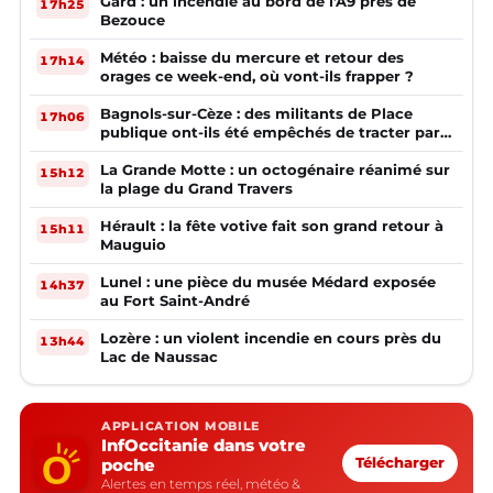
Gard : un incendie au bord de l'A9 près de
17h25
Bezouce
Météo : baisse du mercure et retour des
17h14
orages ce week-end, où vont-ils frapper ?
Bagnols-sur-Cèze : des militants de Place
17h06
publique ont-ils été empêchés de tracter par
la mairie ?
La Grande Motte : un octogénaire réanimé sur
15h12
la plage du Grand Travers
Hérault : la fête votive fait son grand retour à
15h11
Mauguio
Lunel : une pièce du musée Médard exposée
14h37
au Fort Saint-André
Lozère : un violent incendie en cours près du
13h44
Lac de Naussac
APPLICATION MOBILE
InfOccitanie dans votre
poche
Télécharger
Alertes en temps réel, météo &