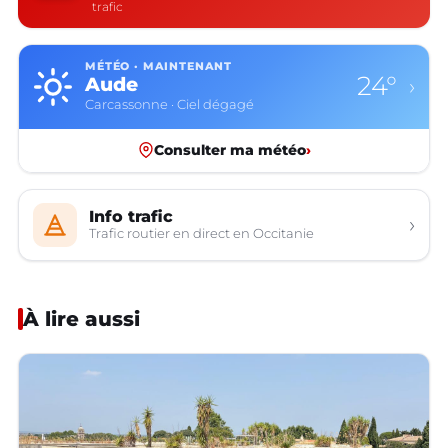
trafic
MÉTÉO · MAINTENANT
24°
Aude
›
Carcassonne · Ciel dégagé
Consulter ma météo
›
Info trafic
›
Trafic routier en direct en Occitanie
À lire aussi