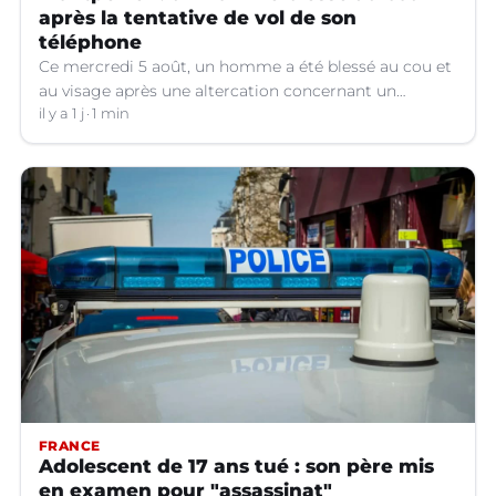
après la tentative de vol de son
téléphone
Ce mercredi 5 août, un homme a été blessé au cou et
au visage après une altercation concernant un
téléphone portable à Montpellier (Hérault).
il y a 1 j
1 min
FRANCE
Adolescent de 17 ans tué : son père mis
en examen pour "assassinat"