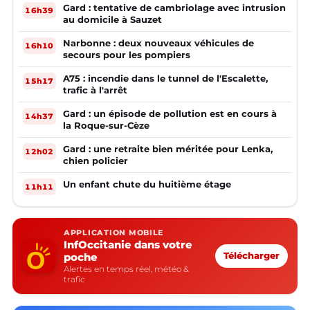
Gard : tentative de cambriolage avec intrusion
16h39
au domicile à Sauzet
Narbonne : deux nouveaux véhicules de
16h10
secours pour les pompiers
A75 : incendie dans le tunnel de l'Escalette,
15h17
trafic à l'arrêt
Gard : un épisode de pollution est en cours à
14h37
la Roque-sur-Cèze
Gard : une retraite bien méritée pour Lenka,
12h02
chien policier
Un enfant chute du huitième étage
11h11
APPLICATION MOBILE
InfOccitanie dans votre
poche
Télécharger
Alertes en temps réel, météo &
trafic