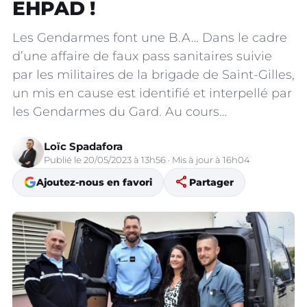
EHPAD !
Les Gendarmes font une B.A… Dans le cadre
d’une affaire de faux pass sanitaires suivie
par les militaires de la brigade de Saint-Gilles,
un mis en cause est identifié et interpellé par
les Gendarmes du Gard. Au cours…
Loïc Spadafora
Publié le 20/05/2023 à 13h56 · Mis à jour à 16h04
share
Ajoutez-nous en favori
Partager