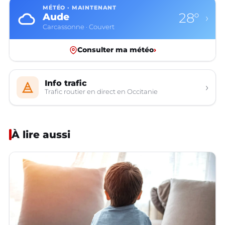
MÉTÉO · MAINTENANT
28°
Aude
›
Carcassonne · Couvert
Consulter ma météo
›
Info trafic
›
Trafic routier en direct en Occitanie
À lire aussi