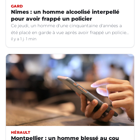
GARD
Nîmes : un homme alcoolisé interpellé
pour avoir frappé un policier
Ce jeudi, un homme d'une cinquantaine d'années a
été placé en garde à vue après avoir frappé un policier
hors service à Nîmes (Gard).
il y a 1 j
1 min
HÉRAULT
Montpellier : un homme blessé au cou