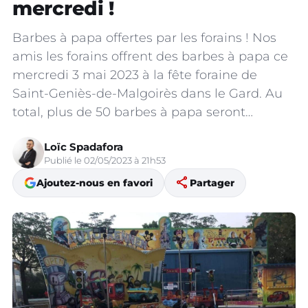
mercredi !
Barbes à papa offertes par les forains ! Nos
amis les forains offrent des barbes à papa ce
mercredi 3 mai 2023 à la fête foraine de
Saint-Geniès-de-Malgoirès dans le Gard. Au
total, plus de 50 barbes à papa seront…
Loïc Spadafora
Publié le 02/05/2023 à 21h53
share
Ajoutez-nous en favori
Partager