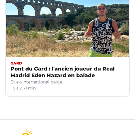
GARD
Pont du Gard : l'ancien joueur du Real
Madrid Eden Hazard en balade
Et ex-international belge.
il y a 2 j
1 min