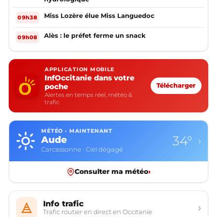
Miss Lozère élue Miss Languedoc
09h38
Alès : le préfet ferme un snack
09h08
APPLICATION MOBILE
InfOccitanie dans votre
poche
Télécharger
Alertes en temps réel, météo &
trafic
MÉTÉO · MAINTENANT
30°
Aveyron
›
Rodez · Ciel dégagé
Consulter ma météo
›
Info trafic
›
Trafic routier en direct en Occitanie