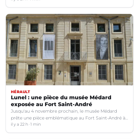
HÉRAULT
Lunel : une pièce du musée Médard
exposée au Fort Saint-André
Jusqu'au 4 novembre prochain, le musée Médard
prête une pièce emblématique au Fort Saint-André à
Villeneuve-lez-Avignon (Gard).
il y a 22 h
1 min