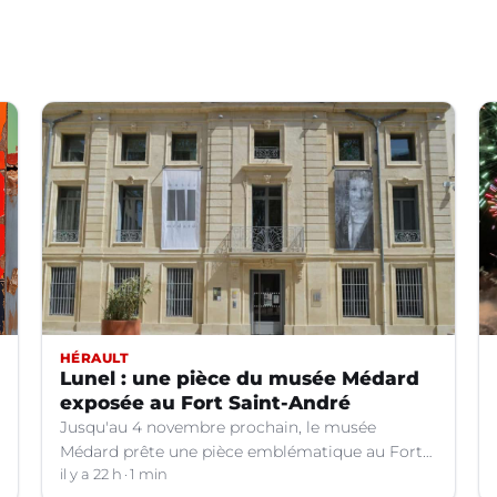
HÉRAULT
Lunel : une pièce du musée Médard
exposée au Fort Saint-André
Jusqu'au 4 novembre prochain, le musée
Médard prête une pièce emblématique au Fort
Saint-André à Villeneuve-lez-Avignon (Gard).
il y a 22 h
1 min