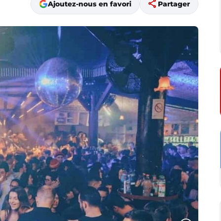
share
Ajoutez-nous en favori
Partager