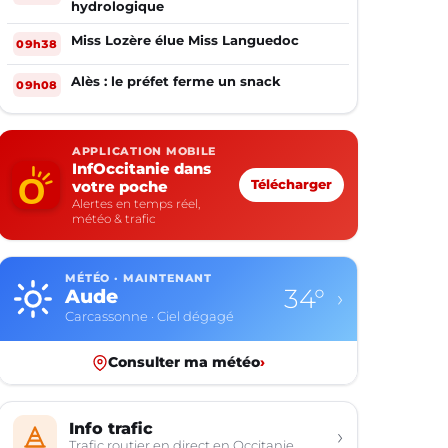
hydrologique
Miss Lozère élue Miss Languedoc
09h38
Alès : le préfet ferme un snack
09h08
APPLICATION MOBILE
InfOccitanie dans
votre poche
Télécharger
Alertes en temps réel,
météo & trafic
MÉTÉO · MAINTENANT
34°
Aude
›
Carcassonne · Ciel dégagé
Consulter ma météo
›
Info trafic
›
Trafic routier en direct en Occitanie