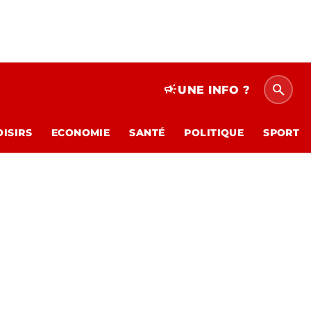
search
campaign
UNE INFO ?
OISIRS
ECONOMIE
SANTÉ
POLITIQUE
SPORT