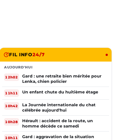
FIL INFO
24/7
AUJOURD'HUI
Gard : une retraite bien méritée pour
12h02
Lenka, chien policier
Un enfant chute du huitième étage
11h11
La Journée internationale du chat
10h42
célébrée aujourd'hui
Hérault : accident de la route, un
10h28
homme décède ce samedi
Gard : aggravation de la situation
10h11