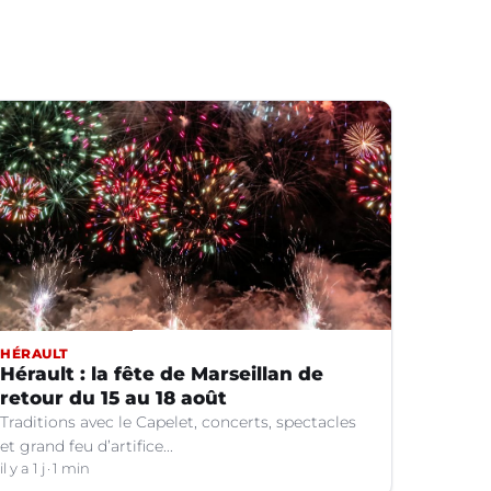
HÉRAULT
Hérault : la fête de Marseillan de
retour du 15 au 18 août
Traditions avec le Capelet, concerts, spectacles
et grand feu d’artifice...
il y a 1 j
1 min