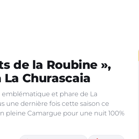
ts de la Roubine »,
à La Churascaia
ée emblématique et phare de La
 une dernière fois cette saison ce
en pleine Camargue pour une nuit 100%