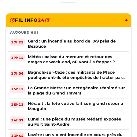
FIL INFO
24/7
AUJOURD'HUI
Gard : un incendie au bord de l'A9 près de
17h25
Bezouce
Météo : baisse du mercure et retour des
17h14
orages ce week-end, où vont-ils frapper ?
Bagnols-sur-Cèze : des militants de Place
17h06
publique ont-ils été empêchés de tracter par
la mairie ?
La Grande Motte : un octogénaire réanimé sur
15h12
la plage du Grand Travers
Hérault : la fête votive fait son grand retour à
15h11
Mauguio
Lunel : une pièce du musée Médard exposée
14h37
au Fort Saint-André
Lozère : un violent incendie en cours près du
13h44