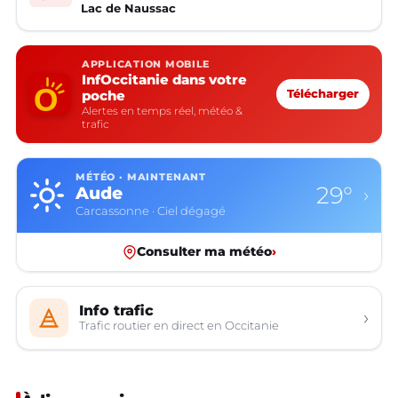
Lac de Naussac
APPLICATION MOBILE
InfOccitanie dans votre
poche
Télécharger
Alertes en temps réel, météo &
trafic
MÉTÉO · MAINTENANT
29°
Aude
›
Carcassonne · Ciel dégagé
Consulter ma météo
›
Info trafic
›
Trafic routier en direct en Occitanie