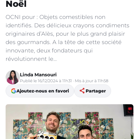
Noël
OCNI pour : Objets comestibles non
identifiés. Des délicieux crayons condiments
originaires d’Alès, pour le plus grand plaisir
des gourmands. A la tête de cette société
innovante, deux fondateurs qui
révolutionnent le…
Linda Mansouri
Publié le 16/12/2024 à 11h31 · Mis à jour à 11h58
share
Ajoutez-nous en favori
Partager