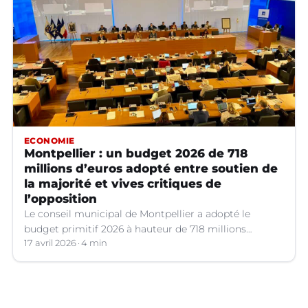
ECONOMIE
Montpellier : un budget 2026 de 718
millions d’euros adopté entre soutien de
la majorité et vives critiques de
l’opposition
Le conseil municipal de Montpellier a adopté le
budget primitif 2026 à hauteur de 718 millions
d’euros, qui a suscité de vifs débats.
17 avril 2026
4 min