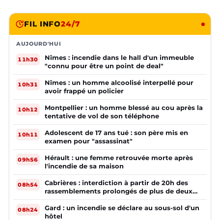
FIL INFO
24/7
AUJOURD'HUI
Nîmes : incendie dans le hall d'un immeuble
11h30
"connu pour être un point de deal"
Nîmes : un homme alcoolisé interpellé pour
10h31
avoir frappé un policier
Montpellier : un homme blessé au cou après la
10h12
tentative de vol de son téléphone
Adolescent de 17 ans tué : son père mis en
10h11
examen pour "assassinat"
Hérault : une femme retrouvée morte après
09h56
l'incendie de sa maison
Cabrières : interdiction à partir de 20h des
08h54
rassemblements prolongés de plus de deux
mineurs non accompagnés d'un adulte
Gard : un incendie se déclare au sous-sol d'un
08h24
hôtel