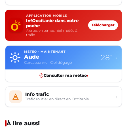
APPLICATION MOBILE
InfOccitanie dans votre
poche
Télécharger
Alertes en temps réel, météo &
trafic
MÉTÉO · MAINTENANT
28°
Aude
›
Carcassonne · Ciel dégagé
Consulter ma météo
›
Info trafic
›
Trafic routier en direct en Occitanie
À lire aussi