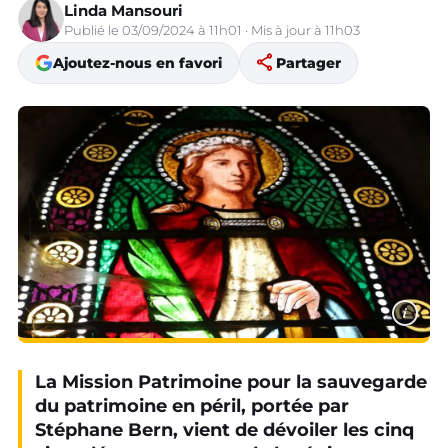
Linda Mansouri
Publié le 03/09/2024 à 11h01 · Mis à jour à 11h03
share
Ajoutez-nous en favori
Partager
i
La Mission Patrimoine pour la sauvegarde
du patrimoine en péril, portée par
Stéphane Bern, vient de dévoiler les cinq