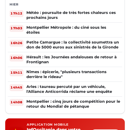
HIER
Météo : poursuite de très fortes chaleurs ces
17h12
prochains jours
Montpellier Métropole : du ciné sous les
17h03
étoiles
Petite Camargue : la collectivité soumettra un
16h26
don de 5000 euros aux sinistrés de la Gironde
Hérault : les Journées andalouses de retour à
16h06
Frontignan
Nîmes : épicerie, "plusieurs transactions
15h11
derrière le rideau"
Arles : taureau percuté par un véhicule,
14h45
l'Alliance Anticorrida réclame une enquête
Montpellier : cinq jours de compétition pour le
14h08
retour du Mondial de pétanque
APPLICATION MOBILE
InfOccitanie dans votre