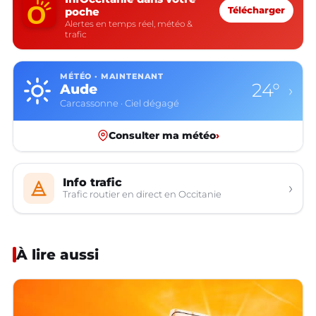
poche
Télécharger
Alertes en temps réel, météo &
trafic
MÉTÉO · MAINTENANT
24°
Aude
›
Carcassonne · Ciel dégagé
Consulter ma météo
›
Info trafic
›
Trafic routier en direct en Occitanie
À lire aussi