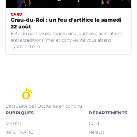
GARD
Grau-du-Roi : un feu d'artifice le samedi
22 août
Fête du port de plaisance : une journée d’animations
entre traditions, mer et convivialité vous attend.
il y a 17 h
1 min
L'actualité de l'Occitanie en continu
RUBRIQUES
DÉPARTEMENTS
MÉTÉO
Gard
INFO TRAFIC
Hérault