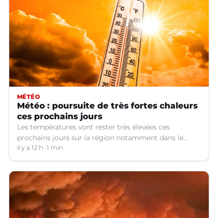
MÉTÉO
Météo : poursuite de très fortes chaleurs
ces prochains jours
Les températures vont rester très élevées ces
prochains jours sur la région notamment dans le
Languedoc.
il y a 12 h
1 min