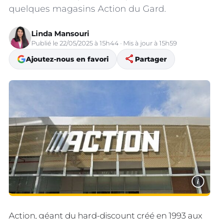
quelques magasins Action du Gard.
Linda Mansouri
Publié le 22/05/2025 à 15h44 · Mis à jour à 15h59
share
Ajoutez-nous en favori
Partager
i
Action, géant du hard-discount créé en 1993 aux