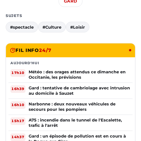
GARD
SUJETS
#spectacle
#Culture
#Loisir
FIL INFO
24/7
AUJOURD'HUI
Météo : des orages attendus ce dimanche en
17h10
Occitanie, les prévisions
Gard : tentative de cambriolage avec intrusion
16h39
au domicile à Sauzet
Narbonne : deux nouveaux véhicules de
16h10
secours pour les pompiers
A75 : incendie dans le tunnel de l'Escalette,
15h17
trafic à l'arrêt
Gard : un épisode de pollution est en cours à
14h37