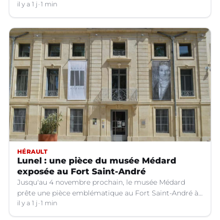
il y a 1 j
1 min
HÉRAULT
Lunel : une pièce du musée Médard
exposée au Fort Saint-André
Jusqu'au 4 novembre prochain, le musée Médard
prête une pièce emblématique au Fort Saint-André à
Villeneuve-lez-Avignon (Gard).
il y a 1 j
1 min