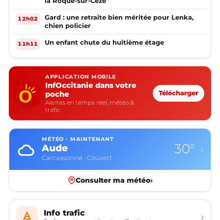
la Roque-sur-Cèze
Gard : une retraite bien méritée pour Lenka,
12h02
chien policier
Un enfant chute du huitième étage
11h11
APPLICATION MOBILE
InfOccitanie dans votre
poche
Télécharger
Alertes en temps réel, météo &
trafic
MÉTÉO · MAINTENANT
30°
Aude
›
Carcassonne · Couvert
Consulter ma météo
›
Info trafic
›