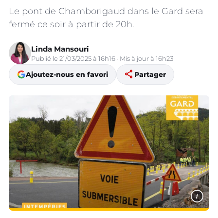
Le pont de Chamborigaud dans le Gard sera
fermé ce soir à partir de 20h.
Linda Mansouri
Publié le 21/03/2025 à 16h16 · Mis à jour à 16h23
share
Ajoutez-nous en favori
Partager
i