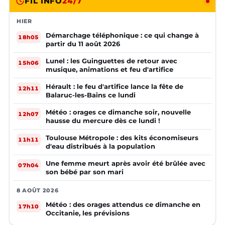
FIL INFO
24/7
HIER
Démarchage téléphonique : ce qui change à
18h05
partir du 11 août 2026
Lunel : les Guinguettes de retour avec
15h06
musique, animations et feu d'artifice
Hérault : le feu d'artifice lance la fête de
12h11
Balaruc-les-Bains ce lundi
Météo : orages ce dimanche soir, nouvelle
12h07
hausse du mercure dès ce lundi !
Toulouse Métropole : des kits économiseurs
11h11
d'eau distribués à la population
Une femme meurt après avoir été brûlée avec
07h04
son bébé par son mari
8 AOÛT 2026
Météo : des orages attendus ce dimanche en
17h10
Occitanie, les prévisions