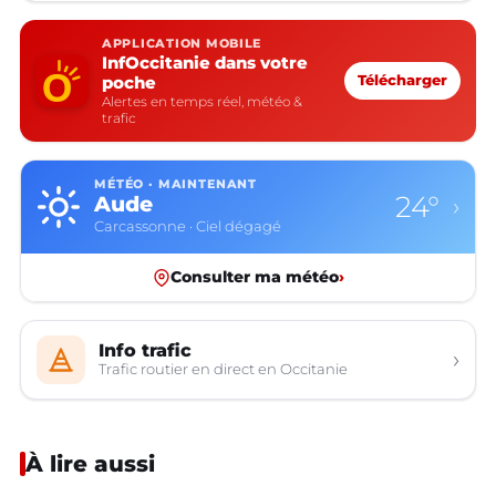
APPLICATION MOBILE
InfOccitanie dans votre
poche
Télécharger
Alertes en temps réel, météo &
trafic
MÉTÉO · MAINTENANT
24°
Aude
›
Carcassonne · Ciel dégagé
Consulter ma météo
›
Info trafic
›
Trafic routier en direct en Occitanie
À lire aussi