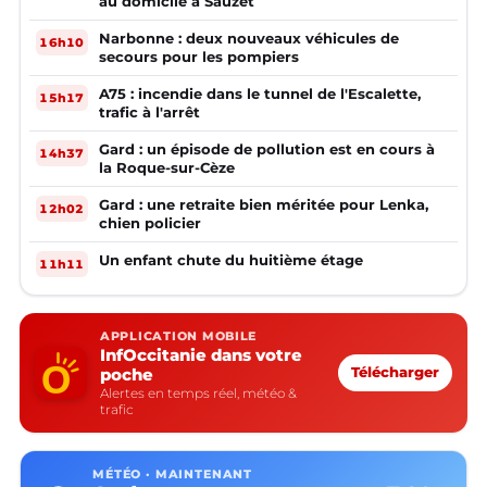
au domicile à Sauzet
Narbonne : deux nouveaux véhicules de
16h10
secours pour les pompiers
A75 : incendie dans le tunnel de l'Escalette,
15h17
trafic à l'arrêt
Gard : un épisode de pollution est en cours à
14h37
la Roque-sur-Cèze
Gard : une retraite bien méritée pour Lenka,
12h02
chien policier
Un enfant chute du huitième étage
11h11
APPLICATION MOBILE
InfOccitanie dans votre
poche
Télécharger
Alertes en temps réel, météo &
trafic
MÉTÉO · MAINTENANT