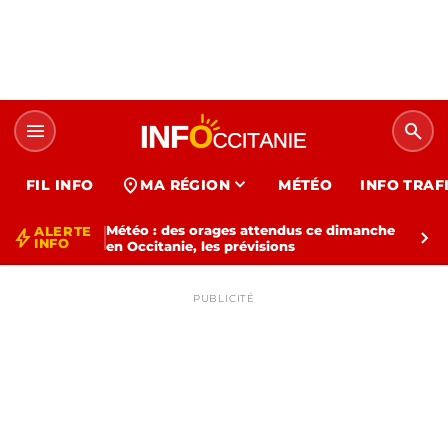
menu
search
expand_more
location_on
FIL INFO
MA RÉGION
MÉTÉO
INFO TRAF
Météo : des orages attendus ce dimanche
ALERTE
bolt
chevron_right
INFO
en Occitanie, les prévisions
PUBLICITÉ