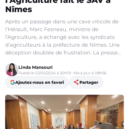
l’Agriculture fait le SAV à
Nîmes
Après un passage dans une cave viticole de
l’Hérault, Marc Fesneau, ministre de
l’Agriculture, a échangé avec les syndicats
d’agriculteurs à la préfecture de Nîmes. Une
déception doublée de frustration. La presse…
Linda Mansouri
Publié le 02/02/2024 à 20h19 · Mis à jour à 08h56
share
Ajoutez-nous en favori
Partager