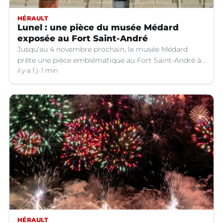
HÉRAULT
Lunel : une pièce du musée Médard
exposée au Fort Saint-André
Jusqu'au 4 novembre prochain, le musée Médard
prête une pièce emblématique au Fort Saint-André à
Villeneuve-lez-Avignon (Gard).
il y a 1 j
1 min
HÉRAULT