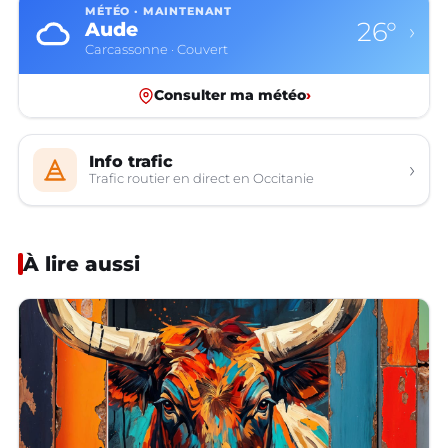
MÉTÉO · MAINTENANT
26°
Aude
›
Carcassonne · Couvert
Consulter ma météo
›
Info trafic
›
Trafic routier en direct en Occitanie
À lire aussi