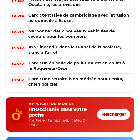
17h10
Occitanie, les prévisions
Gard : tentative de cambriolage avec intrusion
16h39
au domicile à Sauzet
Narbonne : deux nouveaux véhicules de
16h10
secours pour les pompiers
A75 : incendie dans le tunnel de l'Escalette,
15h17
trafic à l'arrêt
Gard : un épisode de pollution est en cours à
14h37
la Roque-sur-Cèze
Gard : une retraite bien méritée pour Lenka,
12h02
chien policier
APPLICATION MOBILE
InfOccitanie dans votre
poche
Télécharger
Alertes en temps réel, météo &
trafic