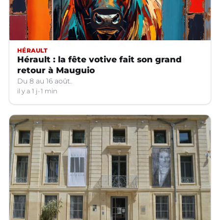
HÉRAULT
Hérault : la fête votive fait son grand
retour à Mauguio
Du 8 au 16 août.
il y a 1 j
1 min