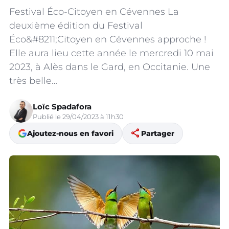
Festival Éco-Citoyen en Cévennes La
deuxième édition du Festival
Éco&#8211;Citoyen en Cévennes approche !
Elle aura lieu cette année le mercredi 10 mai
2023, à Alès dans le Gard, en Occitanie. Une
très belle…
Loïc Spadafora
Publié le 29/04/2023 à 11h30
share
Ajoutez-nous en favori
Partager