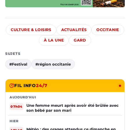
CULTURE & LOISIRS
ACTUALITÉS
OCCITANIE
À LA UNE
GARD
SUJETS
#Festival
#région occitanie
FIL INFO
24/7
AUJOURD'HUI
Une femme meurt après avoir été brûlée avec
07h04
son bébé par son mari
HIER
Météo : des orages attendus ce dimanche en