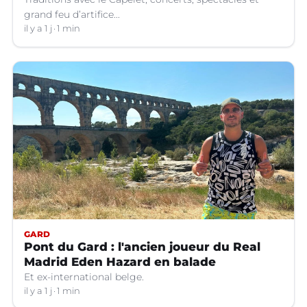
grand feu d’artifice...
il y a 1 j
1 min
GARD
Pont du Gard : l'ancien joueur du Real
Madrid Eden Hazard en balade
Et ex-international belge.
il y a 1 j
1 min