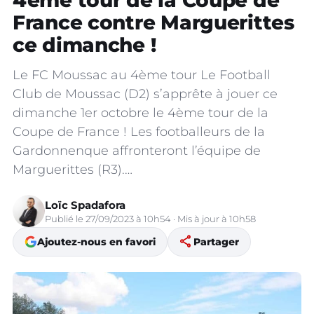
4ème tour de la Coupe de
France contre Marguerittes
ce dimanche !
Le FC Moussac au 4ème tour Le Football
Club de Moussac (D2) s’apprête à jouer ce
dimanche 1er octobre le 4ème tour de la
Coupe de France ! Les footballeurs de la
Gardonnenque affronteront l’équipe de
Marguerittes (R3).…
Loïc Spadafora
Publié le 27/09/2023 à 10h54 · Mis à jour à 10h58
share
Ajoutez-nous en favori
Partager