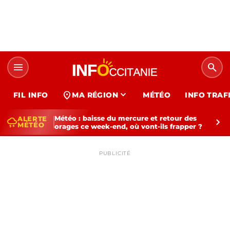
menu
search
expand_more
location_on
FIL INFO
MA RÉGION
MÉTÉO
INFO TRAF
Météo : baisse du mercure et retour des
ALERTE
thunderstorm
chevron_right
MÉTÉO
orages ce week-end, où vont-ils frapper ?
PUBLICITÉ