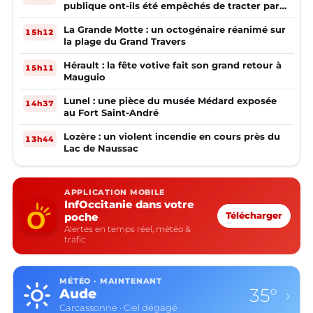
publique ont-ils été empêchés de tracter par
la mairie ?
La Grande Motte : un octogénaire réanimé sur
15h12
la plage du Grand Travers
Hérault : la fête votive fait son grand retour à
15h11
Mauguio
Lunel : une pièce du musée Médard exposée
14h37
au Fort Saint-André
Lozère : un violent incendie en cours près du
13h44
Lac de Naussac
APPLICATION MOBILE
InfOccitanie dans votre
poche
Télécharger
Alertes en temps réel, météo &
trafic
MÉTÉO · MAINTENANT
35°
Aude
›
Carcassonne · Ciel dégagé