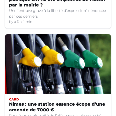
par la mairie ?
Une "entrave grave à la liberté d'expression" dénoncée
par ces derniers.
il y a 3 h
1 min
GARD
Nîmes : une station essence écope d’une
amende de 7000 €
Pour "non conformité de l'affichage lisible des prix".