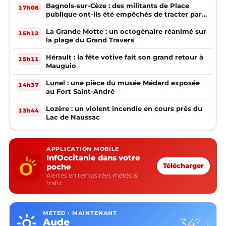
Bagnols-sur-Cèze : des militants de Place
17h06
publique ont-ils été empêchés de tracter par
la mairie ?
La Grande Motte : un octogénaire réanimé sur
15h12
la plage du Grand Travers
Hérault : la fête votive fait son grand retour à
15h11
Mauguio
Lunel : une pièce du musée Médard exposée
14h37
au Fort Saint-André
Lozère : un violent incendie en cours près du
13h44
Lac de Naussac
APPLICATION MOBILE
InfOccitanie dans votre
poche
Télécharger
Alertes en temps réel, météo &
trafic
MÉTÉO · MAINTENANT
34°
Aude
›