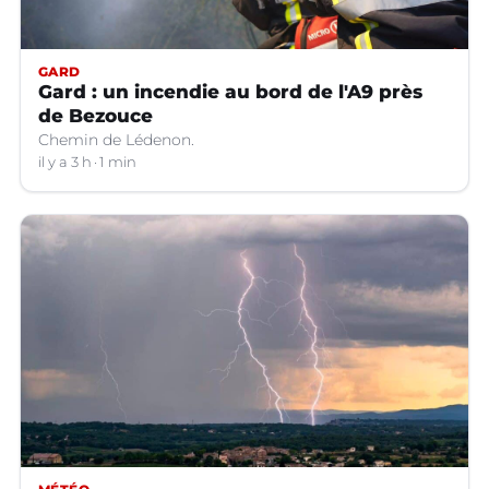
GARD
Gard : un incendie au bord de l'A9 près
de Bezouce
Chemin de Lédenon.
il y a 3 h
1 min