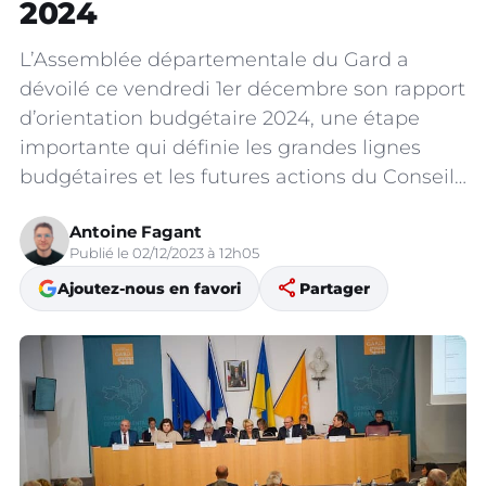
2024
L’Assemblée départementale du Gard a
dévoilé ce vendredi 1er décembre son rapport
d’orientation budgétaire 2024, une étape
importante qui définie les grandes lignes
budgétaires et les futures actions du Conseil…
Antoine Fagant
Publié le 02/12/2023 à 12h05
share
Ajoutez-nous en favori
Partager