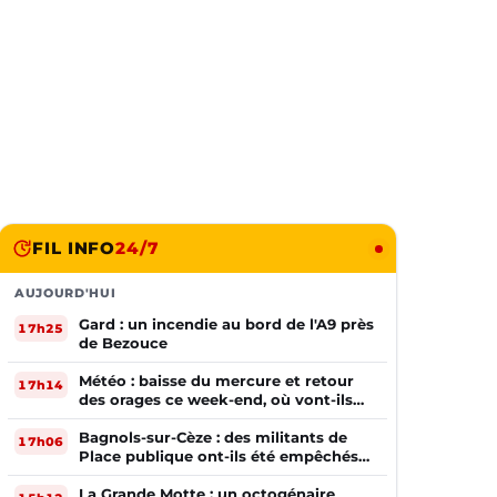
FIL INFO
24/7
AUJOURD'HUI
Gard : un incendie au bord de l'A9 près
17h25
de Bezouce
Météo : baisse du mercure et retour
17h14
des orages ce week-end, où vont-ils
frapper ?
Bagnols-sur-Cèze : des militants de
17h06
Place publique ont-ils été empêchés
de tracter par la mairie ?
La Grande Motte : un octogénaire