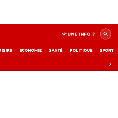
search
campaign
UNE INFO ?
OISIRS
ECONOMIE
SANTÉ
POLITIQUE
SPORT
chevron_right