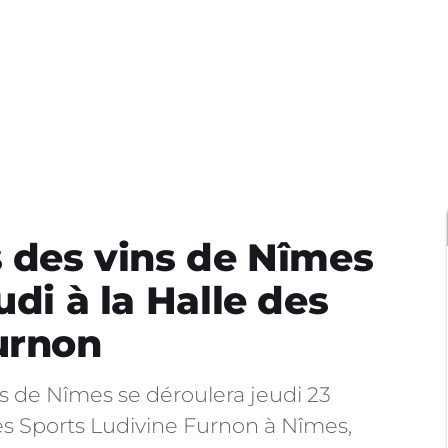
s des vins de Nîmes
udi à la Halle des
urnon
s de Nîmes se déroulera jeudi 23
des Sports Ludivine Furnon à Nîmes,