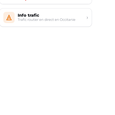
Info trafic
›
Trafic routier en direct en Occitanie