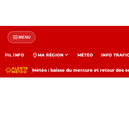
menu
MENU
expand_more
location_on
FIL INFO
MA RÉGION
MÉTÉO
INFO TRAFI
ALERTE
thunderstorm
Météo : baisse du mercure et retour des o
MÉTÉO