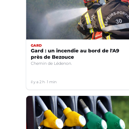
GARD
Gard : un incendie au bord de l'A9
près de Bezouce
Chemin de Lédenon.
il y a 2 h
1 min