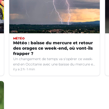
MÉTÉO
Météo : baisse du mercure et retour
des orages ce week-end, où vont-ils
frapper ?
Un changement de temps va s'opérer ce week-
end en Occitanie avec une baisse du mercure et
le retour d'orages dans certains départements.
il y a 2 h
1 min