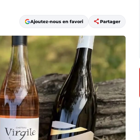
share
Ajoutez-nous en favori
Partager