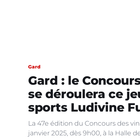
Gard
Gard : le Concour
se déroulera ce je
sports Ludivine F
La 47e édition du Concours des vin
janvier 2025, dès 9h00, à la Halle 