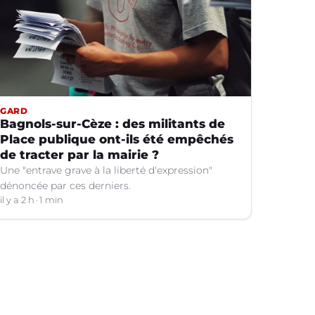
GARD
Bagnols-sur-Cèze : des militants de
Place publique ont-ils été empêchés
de tracter par la mairie ?
Une "entrave grave à la liberté d'expression"
dénoncée par ces derniers.
il y a 2 h
1 min