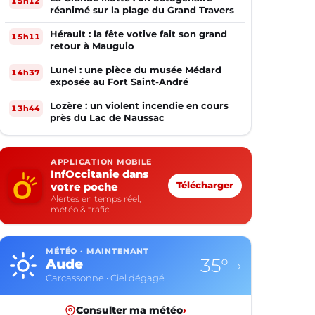
15h12
réanimé sur la plage du Grand Travers
Hérault : la fête votive fait son grand
15h11
retour à Mauguio
Lunel : une pièce du musée Médard
14h37
exposée au Fort Saint-André
Lozère : un violent incendie en cours
13h44
près du Lac de Naussac
APPLICATION MOBILE
InfOccitanie dans
votre poche
Télécharger
Alertes en temps réel,
météo & trafic
MÉTÉO · MAINTENANT
35°
Aude
›
Carcassonne · Ciel dégagé
Consulter ma météo
›