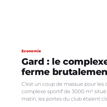
Economie
Gard : le complex
ferme brutalemen
C’est un coup de massue pour les 
complexe sportif de 3000 m² situé 
matin, les portes du club étaient clo