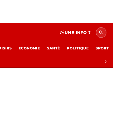
search
campaign
UNE INFO ?
OISIRS
ECONOMIE
SANTÉ
POLITIQUE
SPORT
chevron_right