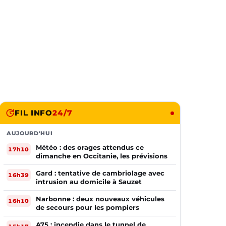
FIL INFO
24/7
AUJOURD'HUI
Météo : des orages attendus ce
17h10
dimanche en Occitanie, les prévisions
Gard : tentative de cambriolage avec
16h39
intrusion au domicile à Sauzet
Narbonne : deux nouveaux véhicules
16h10
de secours pour les pompiers
A75 : incendie dans le tunnel de