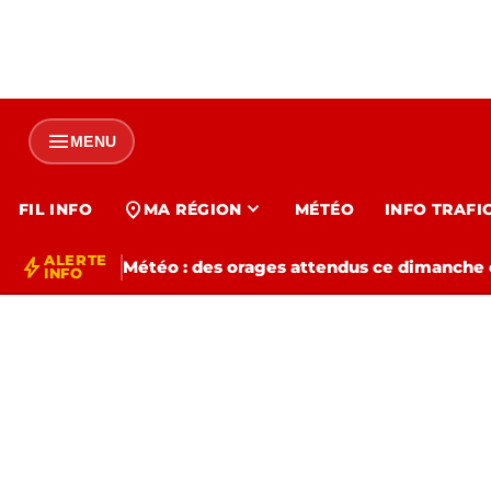
menu
MENU
expand_more
location_on
FIL INFO
MA RÉGION
MÉTÉO
INFO TRAFI
ALERTE
bolt
Météo : des orages attendus ce dimanche e
INFO