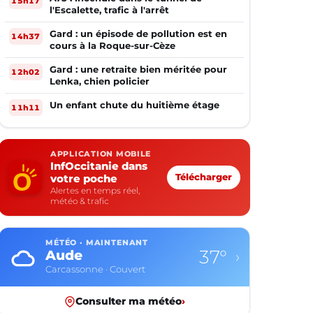
15h17
l'Escalette, trafic à l'arrêt
Gard : un épisode de pollution est en
14h37
cours à la Roque-sur-Cèze
Gard : une retraite bien méritée pour
12h02
Lenka, chien policier
Un enfant chute du huitième étage
11h11
APPLICATION MOBILE
InfOccitanie dans
votre poche
Télécharger
Alertes en temps réel,
météo & trafic
MÉTÉO · MAINTENANT
37°
Aude
›
Carcassonne · Couvert
Consulter ma météo
›