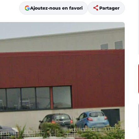
share
Ajoutez-nous en favori
Partager