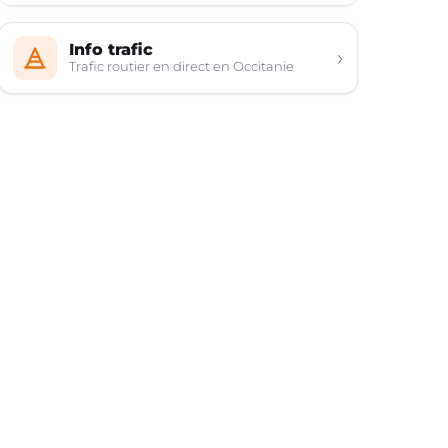
Info trafic
›
Trafic routier en direct en Occitanie