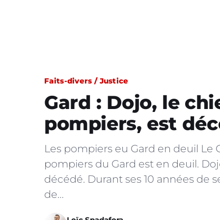
Faits-divers / Justice
Gard : Dojo, le ch
pompiers, est dé
Les pompiers eu Gard en deuil Le
pompiers du Gard est en deuil. Dojo
décédé. Durant ses 10 années de se
de…
Loïc Spadafora