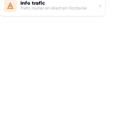
Info trafic
›
Trafic routier en direct en Occitanie