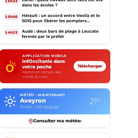
15h32
dans les écoles ?
Hérault : un accord entre Veolia et le
15h06
SDIS pour libérer les pompiers
volontaires
Aude : deux bars de plage à Leucate
14h23
fermés par le préfet
APPLICATION MOBILE
InfOccitanie dans
votre poche
Télécharger
Alertes en temps réel,
météo & trafic
MÉTÉO · MAINTENANT
21°
Aveyron
›
Rodez · Ciel dégagé
Consulter ma météo
›