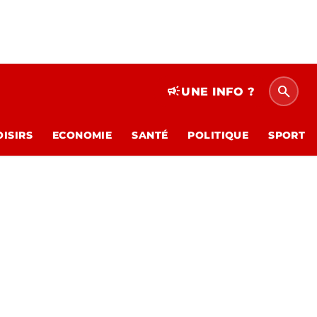
search
campaign
UNE INFO ?
OISIRS
ECONOMIE
SANTÉ
POLITIQUE
SPORT