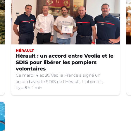
HÉRAULT
Hérault : un accord entre Veolia et le
SDIS pour libérer les pompiers
volontaires
Ce mardi 4 août, Veolia France a signé un
accord avec le SDIS de l'Hérault. L'objectif :
faciliter la disponibilité des salariés de
il y a 8 h
1 min
l'entreprise engagés en qualité de sapeurs-
pompiers volontaires.