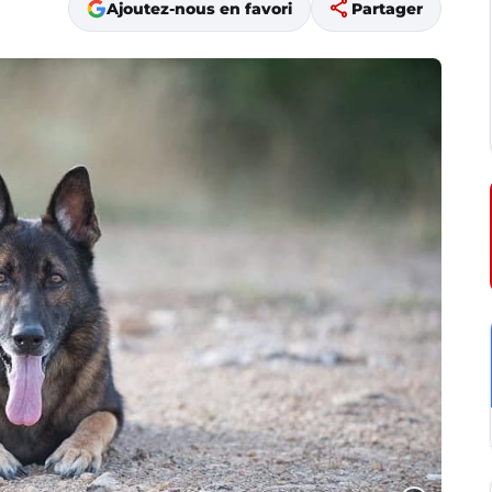
share
Ajoutez-nous en favori
Partager