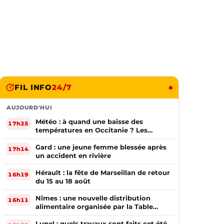
FIL INFO
24/7
AUJOURD'HUI
Météo : à quand une baisse des
17h25
températures en Occitanie ? Les
prévisions
Gard : une jeune femme blessée après
17h14
un accident en rivière
Hérault : la fête de Marseillan de retour
16h19
du 15 au 18 août
Nîmes : une nouvelle distribution
16h11
alimentaire organisée par la Table
Ouverte
Lunel : quels travaux sont faits cet été