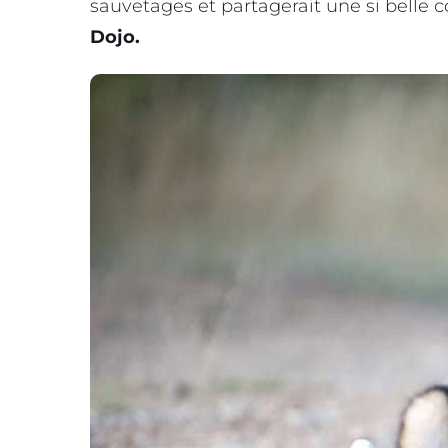
sauvetages et partagerait une si belle 
Dojo.