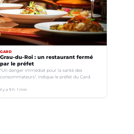
GARD
Grau-du-Roi : un restaurant fermé
par le préfet
"Un danger immédiat pour la santé des
consommateurs", indique le préfet du Gard.
il y a 9 h
1 min