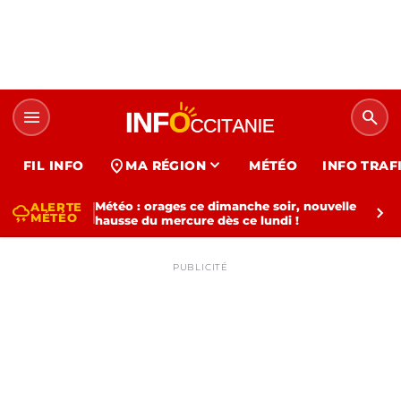
menu
search
expand_more
location_on
FIL INFO
MA RÉGION
MÉTÉO
INFO TRAF
Météo : orages ce dimanche soir, nouvelle
ALERTE
thunderstorm
chevron_right
MÉTÉO
hausse du mercure dès ce lundi !
PUBLICITÉ