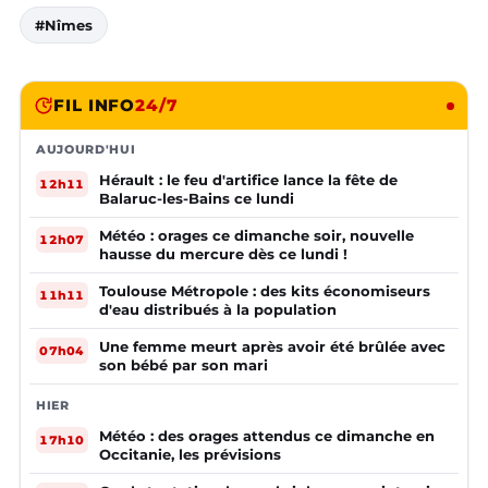
#Nîmes
FIL INFO
24/7
AUJOURD'HUI
Hérault : le feu d'artifice lance la fête de
12h11
Balaruc-les-Bains ce lundi
Météo : orages ce dimanche soir, nouvelle
12h07
hausse du mercure dès ce lundi !
Toulouse Métropole : des kits économiseurs
11h11
d'eau distribués à la population
Une femme meurt après avoir été brûlée avec
07h04
son bébé par son mari
HIER
Météo : des orages attendus ce dimanche en
17h10
Occitanie, les prévisions