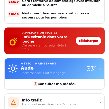
Gard : tentative de cambriolage avec intrusion
16h39
au domicile à Sauzet
Narbonne : deux nouveaux véhicules de
16h10
secours pour les pompiers
APPLICATION MOBILE
InfOccitanie dans votre
poche
Télécharger
Alertes en temps réel, météo &
trafic
MÉTÉO · MAINTENANT
33°
Aude
›
Carcassonne · Plutôt dégagé
Consulter ma météo
›
Info trafic
›
Trafic routier en direct en Occitanie