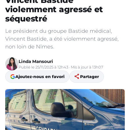
Vincent Bastide
violemment agressé et
séquestré
Le président du groupe Bastide médical,
Vincent Bastide, a été violemment agressé,
non loin de Nîmes.
Linda Mansouri
Publié le 25/11/2025 à 12h43 · Mis à jour à 13h07
share
Ajoutez-nous en favori
Partager