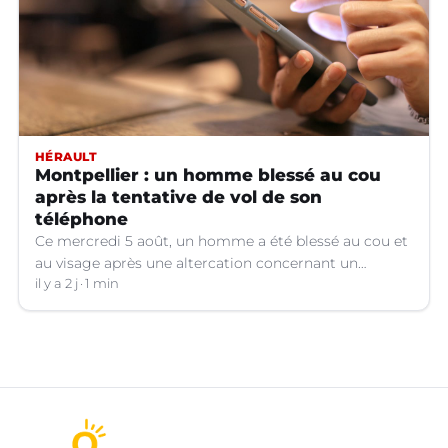
HÉRAULT
Montpellier : un homme blessé au cou
après la tentative de vol de son
téléphone
Ce mercredi 5 août, un homme a été blessé au cou et
au visage après une altercation concernant un
téléphone portable à Montpellier (Hérault).
il y a 2 j
1 min