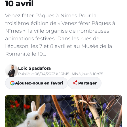
10 avril
Venez fêter Pâques à Nîmes Pour la
troisième édition de « Venez fêter Pâques à
Nîmes », la ville organise de nombreuses
animations festives. Dans les rues de
l’écusson, les 7 et 8 avril et au Musée de la
Romanité le 10…
Loïc Spadafora
Publié le 06/04/2023 à 10h15 · Mis à jour à 10h35
share
Ajoutez-nous en favori
Partager