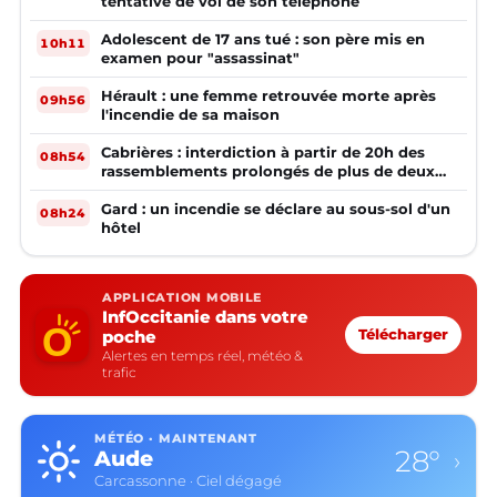
tentative de vol de son téléphone
Adolescent de 17 ans tué : son père mis en
10h11
examen pour "assassinat"
Hérault : une femme retrouvée morte après
09h56
l'incendie de sa maison
Cabrières : interdiction à partir de 20h des
08h54
rassemblements prolongés de plus de deux
mineurs non accompagnés d'un adulte
Gard : un incendie se déclare au sous-sol d'un
08h24
hôtel
APPLICATION MOBILE
InfOccitanie dans votre
poche
Télécharger
Alertes en temps réel, météo &
trafic
MÉTÉO · MAINTENANT
28°
Aude
›
Carcassonne · Ciel dégagé