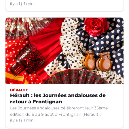
il y a 1 j
1 min
HÉRAULT
Hérault : les Journées andalouses de
retour à Frontignan
Les Journées andalouses célèbreront leur 35ème
édition du 6 au 9 août à Frontignan (Hérault).
il y a 1 j
1 min