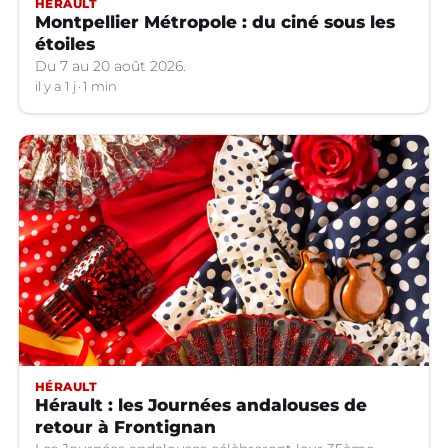
HÉRAULT
Montpellier Métropole : du ciné sous les
étoiles
Du 7 au 20 août 2026.
il y a 1 j
1 min
HÉRAULT
Hérault : les Journées andalouses de
retour à Frontignan