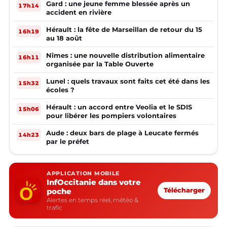
Gard : une jeune femme blessée après un
17h14
accident en rivière
Hérault : la fête de Marseillan de retour du 15
16h19
au 18 août
Nîmes : une nouvelle distribution alimentaire
16h11
organisée par la Table Ouverte
Lunel : quels travaux sont faits cet été dans les
15h32
écoles ?
Hérault : un accord entre Veolia et le SDIS
15h06
pour libérer les pompiers volontaires
Aude : deux bars de plage à Leucate fermés
14h23
par le préfet
APPLICATION MOBILE
InfOccitanie dans votre
poche
Télécharger
Alertes en temps réel, météo &
trafic