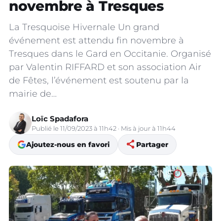
novembre à Tresques
La Tresquoise Hivernale Un grand
événement est attendu fin novembre à
Tresques dans le Gard en Occitanie. Organisé
par Valentin RIFFARD et son association Air
de Fêtes, l’événement est soutenu par la
mairie de…
Loïc Spadafora
Publié le 11/09/2023 à 11h42 · Mis à jour à 11h44
share
Ajoutez-nous en favori
Partager