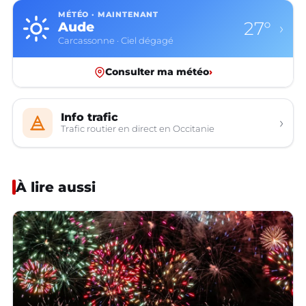
MÉTÉO · MAINTENANT
27°
Aude
›
Carcassonne · Ciel dégagé
Consulter ma météo
›
Info trafic
›
Trafic routier en direct en Occitanie
À lire aussi