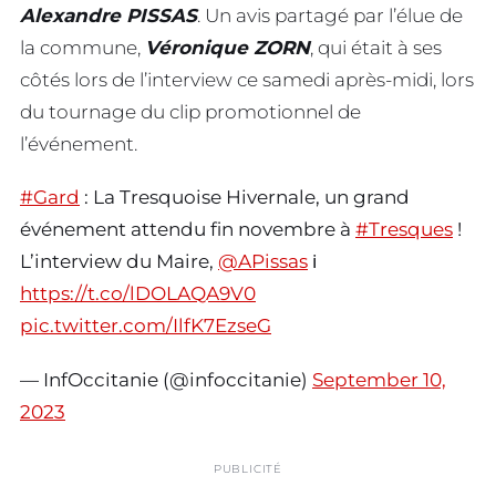
Alexandre PISSAS
. Un avis partagé par l’élue de
la commune,
Véronique ZORN
, qui était à ses
côtés lors de l’interview ce samedi après-midi, lors
du tournage du clip promotionnel de
l’événement.
#Gard
: La Tresquoise Hivernale, un grand
événement attendu fin novembre à
#Tresques
!
L’interview du Maire,
@APissas
ℹ️
https://t.co/lDOLAQA9V0
pic.twitter.com/IlfK7EzseG
— InfOccitanie (@infoccitanie)
September 10,
2023
PUBLICITÉ