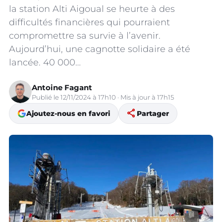
la station Alti Aigoual se heurte à des
difficultés financières qui pourraient
compromettre sa survie à l’avenir.
Aujourd’hui, une cagnotte solidaire a été
lancée. 40 000…
Antoine Fagant
Publié le 12/11/2024 à 17h10 · Mis à jour à 17h15
share
Ajoutez-nous en favori
Partager