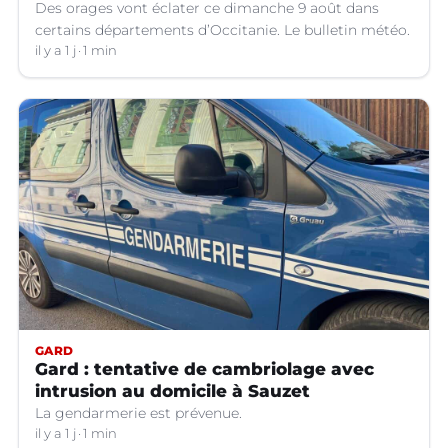
Des orages vont éclater ce dimanche 9 août dans
certains départements d’Occitanie. Le bulletin météo.
il y a 1 j
1 min
GARD
Gard : tentative de cambriolage avec
intrusion au domicile à Sauzet
La gendarmerie est prévenue.
il y a 1 j
1 min