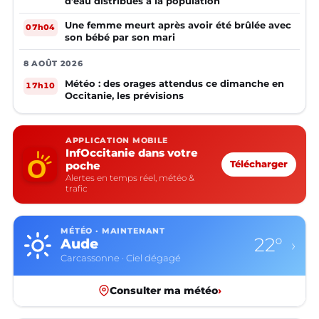
d'eau distribués à la population
Une femme meurt après avoir été brûlée avec
07h04
son bébé par son mari
8 AOÛT 2026
Météo : des orages attendus ce dimanche en
17h10
Occitanie, les prévisions
APPLICATION MOBILE
InfOccitanie dans votre
poche
Télécharger
Alertes en temps réel, météo &
trafic
MÉTÉO · MAINTENANT
22°
Aude
›
Carcassonne · Ciel dégagé
Consulter ma météo
›