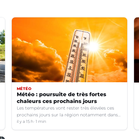
MÉTÉO
Météo : poursuite de très fortes
chaleurs ces prochains jours
Les températures vont rester très élevées ces
prochains jours sur la région notamment dans
le Languedoc.
il y a 15 h
1 min