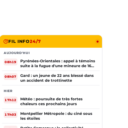
FIL INFO
24/7
AUJOURD'HUI
Pyrénées-Orientales : appel à témoins
08h19
suite à la fugue d'une mineure de 16
ans
Gard : un jeune de 22 ans blessé dans
08h07
un accident de trottinette
HIER
Météo : poursuite de très fortes
17h12
chaleurs ces prochains jours
Montpellier Métropole : du ciné sous
17h03
les étoiles