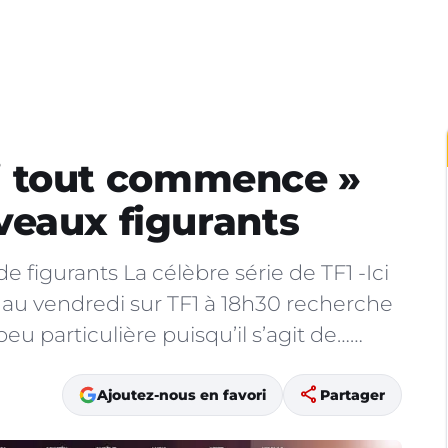
Ici tout commence »
veaux figurants
 figurants La célèbre série de TF1 -Ici
au vendredi sur TF1 à 18h30 recherche
eu particulière puisqu’il s’agit de……
share
Ajoutez-nous en favori
Partager