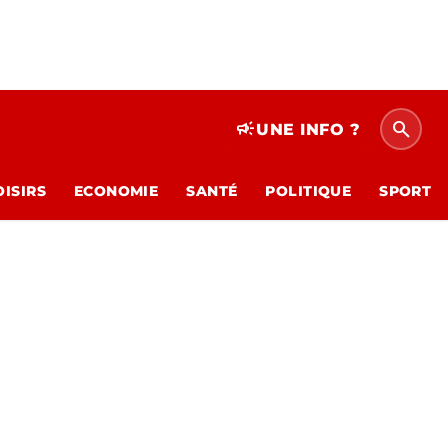
search
campaign
UNE INFO ?
OISIRS
ECONOMIE
SANTÉ
POLITIQUE
SPORT