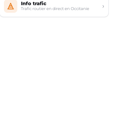
Info trafic
›
Trafic routier en direct en Occitanie