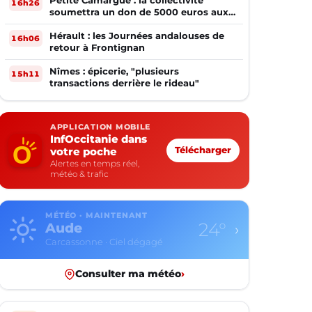
Petite Camargue : la collectivité
16h26
soumettra un don de 5000 euros aux
sinistrés de la Gironde
Hérault : les Journées andalouses de
16h06
retour à Frontignan
Nîmes : épicerie, "plusieurs
15h11
transactions derrière le rideau"
APPLICATION MOBILE
InfOccitanie dans
votre poche
Télécharger
Alertes en temps réel,
météo & trafic
MÉTÉO · MAINTENANT
17°
Aveyron
›
Rodez · Ciel dégagé
Consulter ma météo
›