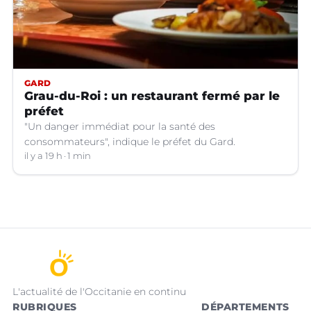
GARD
Grau-du-Roi : un restaurant fermé par le
préfet
"Un danger immédiat pour la santé des
consommateurs", indique le préfet du Gard.
il y a 19 h
1 min
L'actualité de l'Occitanie en continu
RUBRIQUES
DÉPARTEMENTS