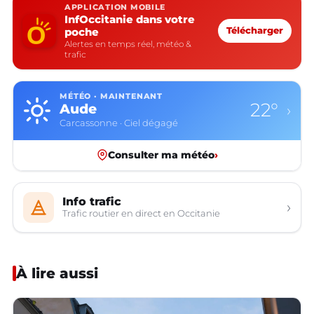
APPLICATION MOBILE
InfOccitanie dans votre
poche
Télécharger
Alertes en temps réel, météo &
trafic
MÉTÉO · MAINTENANT
22°
Aude
›
Carcassonne · Ciel dégagé
Consulter ma météo
›
Info trafic
›
Trafic routier en direct en Occitanie
À lire aussi