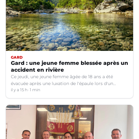
GARD
Gard : une jeune femme blessée après un
accident en rivière
Ce jeudi, une jeune femme âgée de 18 ans a été
évacuée après une luxation de l'épaule lors d'un
plongeon dans une rivière à Saint-André-de-
il y a 15 h
1 min
Valborgne (Gard).