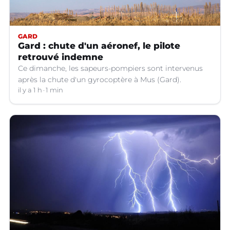
GARD
Gard : chute d'un aéronef, le pilote
retrouvé indemne
Ce dimanche, les sapeurs-pompiers sont intervenus
après la chute d'un gyrocoptère à Mus (Gard).
il y a 1 h
1 min