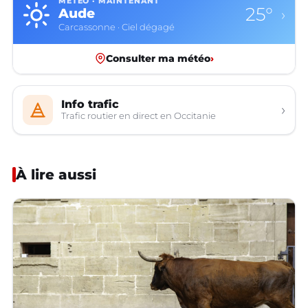
MÉTÉO · MAINTENANT
25°
Aude
›
Carcassonne · Ciel dégagé
Consulter ma météo
›
Info trafic
›
Trafic routier en direct en Occitanie
À lire aussi