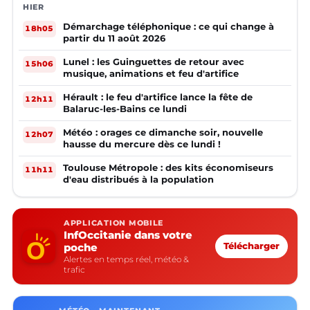
HIER
Démarchage téléphonique : ce qui change à
18h05
partir du 11 août 2026
Lunel : les Guinguettes de retour avec
15h06
musique, animations et feu d'artifice
Hérault : le feu d'artifice lance la fête de
12h11
Balaruc-les-Bains ce lundi
Météo : orages ce dimanche soir, nouvelle
12h07
hausse du mercure dès ce lundi !
Toulouse Métropole : des kits économiseurs
11h11
d'eau distribués à la population
APPLICATION MOBILE
InfOccitanie dans votre
poche
Télécharger
Alertes en temps réel, météo &
trafic