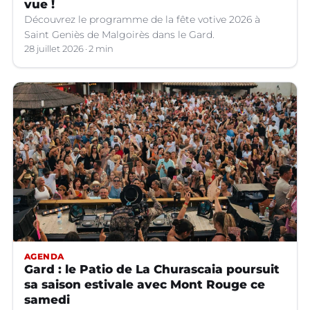
vue !
Découvrez le programme de la fête votive 2026 à
Saint Geniès de Malgoirès dans le Gard.
28 juillet 2026
2 min
AGENDA
Gard : le Patio de La Churascaia poursuit
sa saison estivale avec Mont Rouge ce
samedi