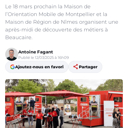
Le 18 mars prochain la Maison de
l’Orientation Mobile de Montpellier et la
Maison de Région de Nîmes organisent une
après-midi de découverte des métiers à
Beaucaire.
Antoine Fagant
Publié le 12/03/2025 à 16h09
share
Ajoutez-nous en favori
Partager