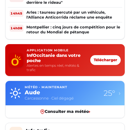
derrière le rideau"
Arles : taureau percuté par un véhicule,
14h45
l'Alliance Anticorrida réclame une enquête
Montpellier : cinq jours de compétition pour le
14h08
retour du Mondial de pétanque
APPLICATION MOBILE
InfOccitanie dans votre
poche
Télécharger
Alertes en temps réel, météo &
trafic
MÉTÉO · MAINTENANT
25°
Aude
›
Carcassonne · Ciel dégagé
Consulter ma météo
›