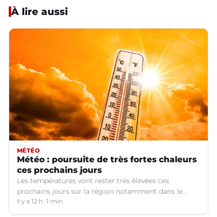
À lire aussi
MÉTÉO
Météo : poursuite de très fortes chaleurs
ces prochains jours
Les températures vont rester très élevées ces
prochains jours sur la région notamment dans le
Languedoc.
il y a 12 h
1 min