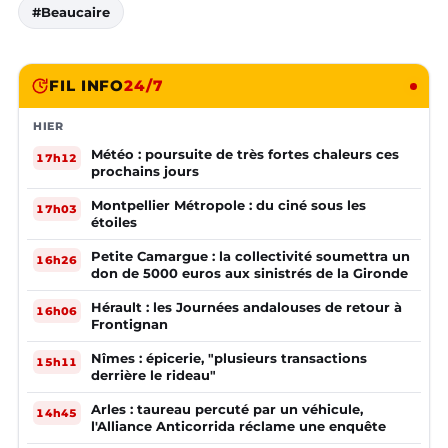
#Beaucaire
FIL INFO
24/7
HIER
Météo : poursuite de très fortes chaleurs ces
17h12
prochains jours
Montpellier Métropole : du ciné sous les
17h03
étoiles
Petite Camargue : la collectivité soumettra un
16h26
don de 5000 euros aux sinistrés de la Gironde
Hérault : les Journées andalouses de retour à
16h06
Frontignan
Nîmes : épicerie, "plusieurs transactions
15h11
derrière le rideau"
Arles : taureau percuté par un véhicule,
14h45
l'Alliance Anticorrida réclame une enquête