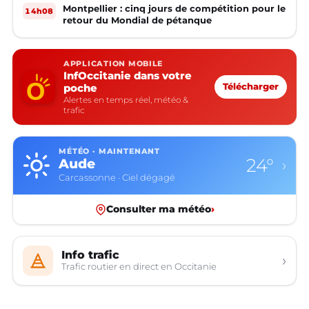
Montpellier : cinq jours de compétition pour le
14h08
retour du Mondial de pétanque
APPLICATION MOBILE
InfOccitanie dans votre
poche
Télécharger
Alertes en temps réel, météo &
trafic
MÉTÉO · MAINTENANT
24°
Aude
›
Carcassonne · Ciel dégagé
Consulter ma météo
›
Info trafic
›
Trafic routier en direct en Occitanie