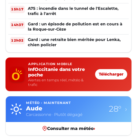
A75 : incendie dans le tunnel de l'Escalette,
15h17
trafic à l'arrêt
Gard : un épisode de pollution est en cours à
14h37
la Roque-sur-Cèze
Gard : une retraite bien méritée pour Lenka,
12h02
chien policier
APPLICATION MOBILE
InfOccitanie dans votre
poche
Télécharger
Alertes en temps réel, météo &
trafic
MÉTÉO · MAINTENANT
28°
Aude
›
Carcassonne · Plutôt dégagé
Consulter ma météo
›