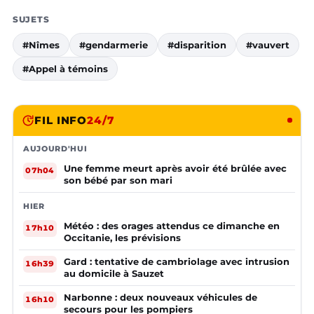
SUJETS
#Nîmes
#gendarmerie
#disparition
#vauvert
#Appel à témoins
FIL INFO
24/7
AUJOURD'HUI
Une femme meurt après avoir été brûlée avec
07h04
son bébé par son mari
HIER
Météo : des orages attendus ce dimanche en
17h10
Occitanie, les prévisions
Gard : tentative de cambriolage avec intrusion
16h39
au domicile à Sauzet
Narbonne : deux nouveaux véhicules de
16h10
secours pour les pompiers