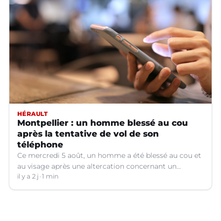
HÉRAULT
Montpellier : un homme blessé au cou
après la tentative de vol de son
téléphone
Ce mercredi 5 août, un homme a été blessé au cou et
au visage après une altercation concernant un
téléphone portable à Montpellier (Hérault).
il y a 2 j
1 min