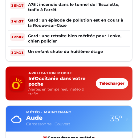
A75 : incendie dans le tunnel de l'Escalette,
15h17
trafic à l'arrêt
Gard : un épisode de pollution est en cours à
14h37
la Roque-sur-Cèze
Gard : une retraite bien méritée pour Lenka,
12h02
chien policier
Un enfant chute du huitième étage
11h11
APPLICATION MOBILE
InfOccitanie dans votre
poche
Télécharger
Alertes en temps réel, météo &
trafic
MÉTÉO · MAINTENANT
35°
Aude
›
Carcassonne · Couvert