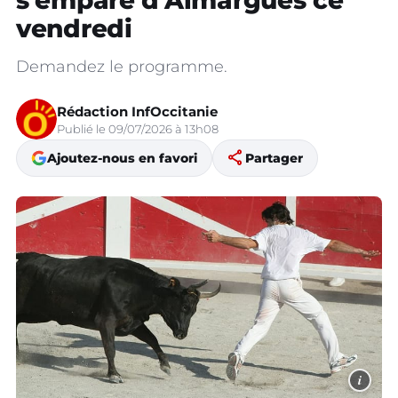
s'empare d'Aimargues ce
vendredi
Demandez le programme.
Rédaction InfOccitanie
Publié le 09/07/2026 à 13h08
share
Ajoutez-nous en favori
Partager
i