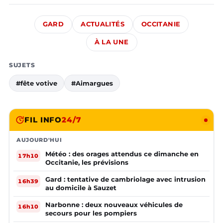
GARD
ACTUALITÉS
OCCITANIE
À LA UNE
SUJETS
#fête votive
#Aimargues
FIL INFO
24/7
AUJOURD'HUI
Météo : des orages attendus ce dimanche en
17h10
Occitanie, les prévisions
Gard : tentative de cambriolage avec intrusion
16h39
au domicile à Sauzet
Narbonne : deux nouveaux véhicules de
16h10
secours pour les pompiers