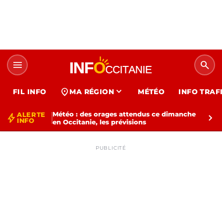
menu
search
expand_more
location_on
FIL INFO
MA RÉGION
MÉTÉO
INFO TRAF
Météo : des orages attendus ce dimanche
ALERTE
bolt
chevron_right
INFO
en Occitanie, les prévisions
PUBLICITÉ