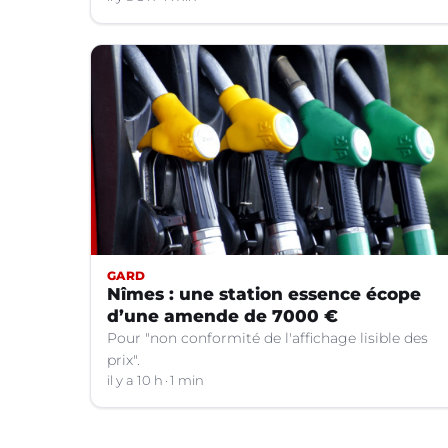
GARD
Nîmes : une station essence écope
d’une amende de 7000 €
Pour "non conformité de l'affichage lisible des
prix".
il y a 10 h
1 min