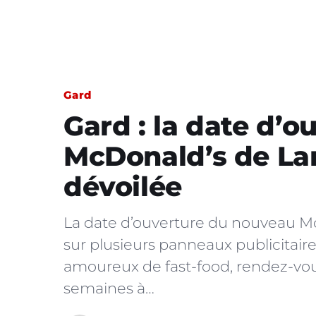
Gard
Gard : la date d’o
McDonald’s de La
dévoilée
La date d’ouverture du nouveau Mc
sur plusieurs panneaux publicitair
amoureux de fast-food, rendez-vo
semaines à…