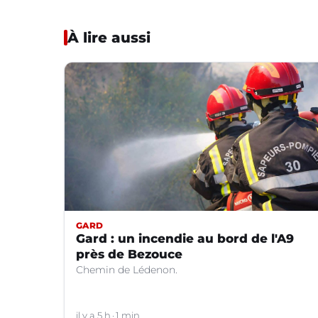
À lire aussi
GARD
Gard : un incendie au bord de l'A9
près de Bezouce
Chemin de Lédenon.
il y a 5 h
1 min