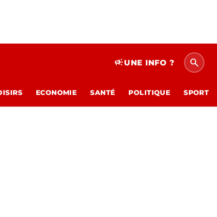
search
campaign
UNE INFO ?
OISIRS
ECONOMIE
SANTÉ
POLITIQUE
SPORT