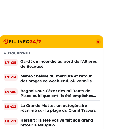
FIL INFO
24/7
AUJOURD'HUI
Gard : un incendie au bord de l'A9 près
17h25
de Bezouce
Météo : baisse du mercure et retour
17h14
des orages ce week-end, où vont-ils
frapper ?
Bagnols-sur-Cèze : des militants de
17h06
Place publique ont-ils été empêchés
de tracter par la mairie ?
La Grande Motte : un octogénaire
15h12
réanimé sur la plage du Grand Travers
Hérault : la fête votive fait son grand
15h11
retour à Mauguio