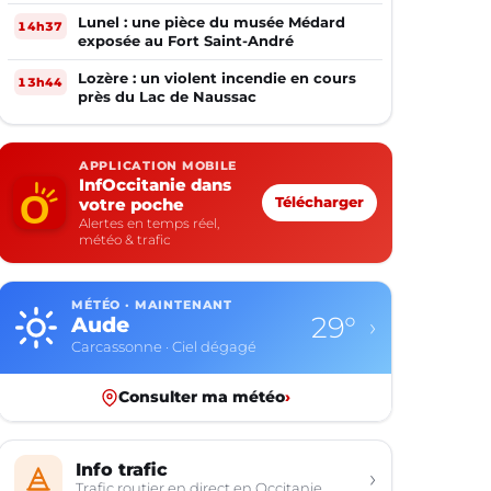
Lunel : une pièce du musée Médard
14h37
exposée au Fort Saint-André
Lozère : un violent incendie en cours
13h44
près du Lac de Naussac
APPLICATION MOBILE
InfOccitanie dans
votre poche
Télécharger
Alertes en temps réel,
météo & trafic
MÉTÉO · MAINTENANT
23°
Aveyron
›
Rodez · Ciel dégagé
Consulter ma météo
›
Info trafic
›
Trafic routier en direct en Occitanie