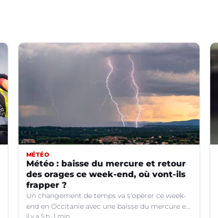
MÉTÉO
Météo : baisse du mercure et retour
des orages ce week-end, où vont-ils
frapper ?
Un changement de temps va s'opérer ce week-
end en Occitanie avec une baisse du mercure et
le retour d'orages dans certains départements.
il y a 5 h
1 min