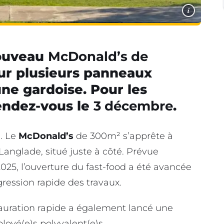
i
nouveau
McDonald’s de
ur plusieurs panneaux
ne gardoise. Pour les
endez-vous le
3 décembre
.
. Le
McDonald’s
de 300m² s’apprête à
 Langlade, situé juste à côté. Prévue
025, l’ouverture du fast-food a été avancée
ression rapide des travaux.
stauration rapide a également lancé une
oyé(e)s polyvalent(e)s.