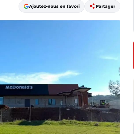
share
Ajoutez-nous en favori
Partager