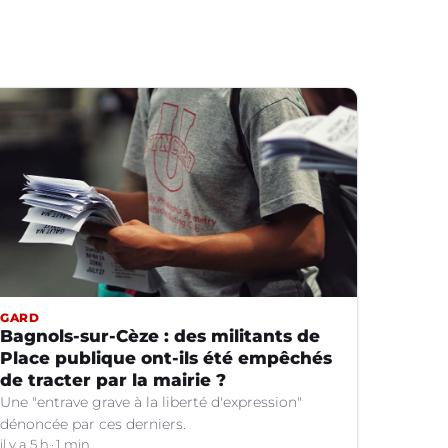
GARD
Bagnols-sur-Cèze : des militants de
Place publique ont-ils été empêchés
de tracter par la mairie ?
Une "entrave grave à la liberté d'expression"
dénoncée par ces derniers.
il y a 5 h
1 min