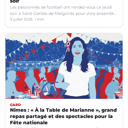
soir
Les passionnés de football ont rendez-vous ce jeudi
soir à Saint-Geniès-de-Malgoirès pour vivre ensemble
l'un des temps forts de la Coupe du Monde 2026.
9 juillet 2026
1 min
GARD
Nîmes : « À la Table de Marianne », grand
repas partagé et des spectacles pour la
Fête nationale