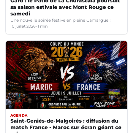
Gard : le Patio de La Churascaia poursuit
sa saison estivale avec Mont Rouge ce
samedi
Une nouvelle soirée festive en pleine Camargue !
10 juillet 2026
1 min
AGENDA
Saint-Geniès-de-Malgoirès : diffusion du
match France - Maroc sur écran géant ce