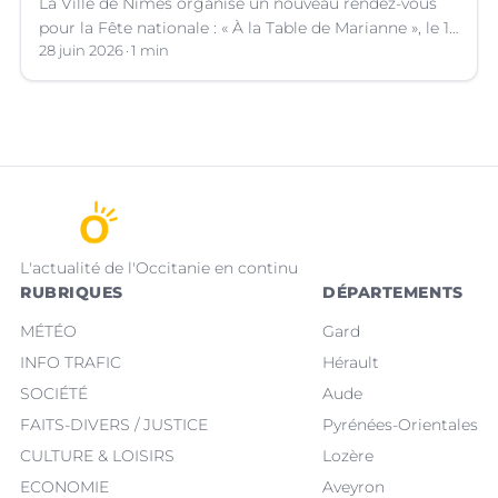
La Ville de Nîmes organise un nouveau rendez-vous
pour la Fête nationale : « À la Table de Marianne », le 13
juillet prochain.
28 juin 2026
1 min
L'actualité de l'Occitanie en continu
RUBRIQUES
DÉPARTEMENTS
MÉTÉO
Gard
INFO TRAFIC
Hérault
SOCIÉTÉ
Aude
FAITS-DIVERS / JUSTICE
Pyrénées-Orientales
CULTURE & LOISIRS
Lozère
ECONOMIE
Aveyron