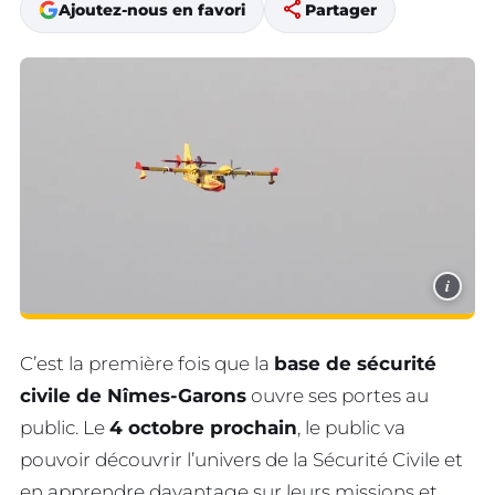
share
Ajoutez-nous en favori
Partager
i
C’est la première fois que la
base de sécurité
civile de Nîmes-Garons
ouvre ses portes au
public. Le
4 octobre prochain
, le public va
pouvoir découvrir l’univers de la Sécurité Civile et
en apprendre davantage sur leurs missions et