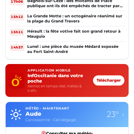
Bagnols-sur-Cèze : des militants de Place
17h06
publique ont-ils été empêchés de tracter par
la mairie ?
La Grande Motte : un octogénaire réanimé sur
15h12
la plage du Grand Travers
Hérault : la fête votive fait son grand retour à
15h11
Mauguio
Lunel : une pièce du musée Médard exposée
14h37
au Fort Saint-André
APPLICATION MOBILE
InfOccitanie dans votre
poche
Télécharger
Alertes en temps réel, météo &
trafic
MÉTÉO · MAINTENANT
23°
Aude
›
Carcassonne · Ciel dégagé
Consulter ma météo
›