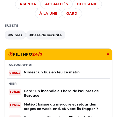
AGENDA
ACTUALITÉS
OCCITANIE
À LA UNE
GARD
SUJETS
#Nîmes
#Base de sécurité
FIL INFO
24/7
AUJOURD'HUI
Nîmes : un bus en feu ce matin
08h51
HIER
Gard : un incendie au bord de l'A9 près de
17h25
Bezouce
Météo : baisse du mercure et retour des
17h14
orages ce week-end, où vont-ils frapper ?