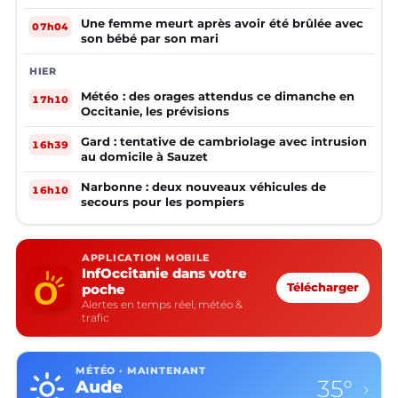
Une femme meurt après avoir été brûlée avec
07h04
son bébé par son mari
HIER
Météo : des orages attendus ce dimanche en
17h10
Occitanie, les prévisions
Gard : tentative de cambriolage avec intrusion
16h39
au domicile à Sauzet
Narbonne : deux nouveaux véhicules de
16h10
secours pour les pompiers
APPLICATION MOBILE
InfOccitanie dans votre
poche
Télécharger
Alertes en temps réel, météo &
trafic
MÉTÉO · MAINTENANT
35°
Aude
›