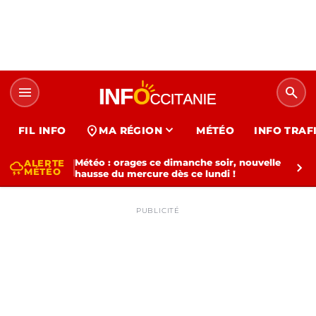
menu
search
expand_more
location_on
FIL INFO
MA RÉGION
MÉTÉO
INFO TRAF
Météo : orages ce dimanche soir, nouvelle
ALERTE
thunderstorm
chevron_right
MÉTÉO
hausse du mercure dès ce lundi !
PUBLICITÉ