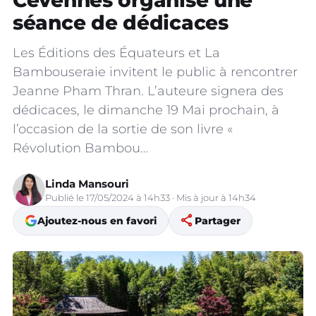
Cévennes organise une
séance de dédicaces
Les Éditions des Équateurs et La
Bambouseraie invitent le public à rencontrer
Jeanne Pham Thran. L’auteure signera des
dédicaces, le dimanche 19 Mai prochain, à
l’occasion de la sortie de son livre «
Révolution Bambou…
Linda Mansouri
Publié le 17/05/2024 à 14h33 · Mis à jour à 14h34
share
Ajoutez-nous en favori
Partager