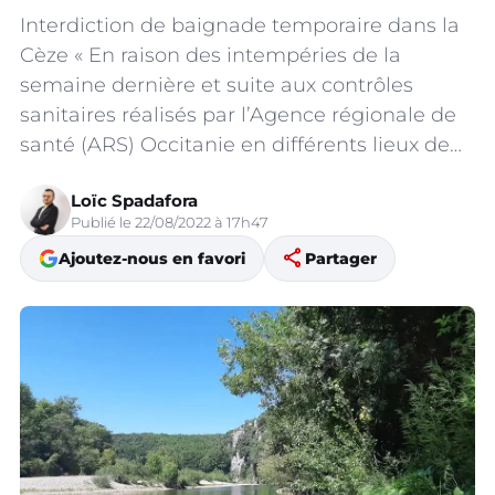
Interdiction de baignade temporaire dans la
Cèze « En raison des intempéries de la
semaine dernière et suite aux contrôles
sanitaires réalisés par l’Agence régionale de
santé (ARS) Occitanie en différents lieux de…
Loïc Spadafora
Publié le 22/08/2022 à 17h47
share
Ajoutez-nous en favori
Partager