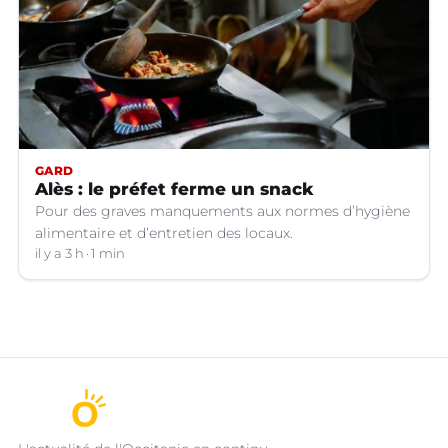
GARD
Alès : le préfet ferme un snack
Pour des graves manquements aux normes d’hygiène
alimentaire et d’entretien des locaux.
il y a 3 h
1 min