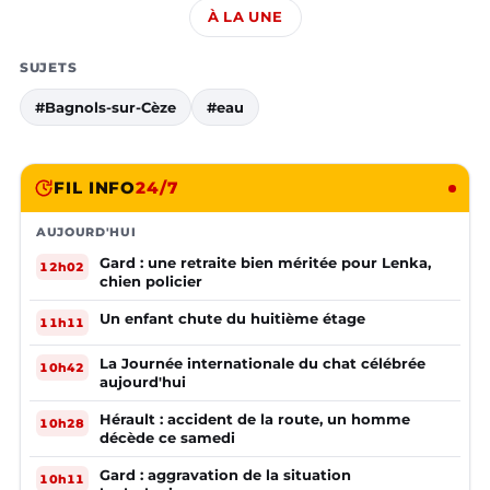
À LA UNE
SUJETS
#Bagnols-sur-Cèze
#eau
FIL INFO
24/7
AUJOURD'HUI
Gard : une retraite bien méritée pour Lenka,
12h02
chien policier
Un enfant chute du huitième étage
11h11
La Journée internationale du chat célébrée
10h42
aujourd'hui
Hérault : accident de la route, un homme
10h28
décède ce samedi
Gard : aggravation de la situation
10h11