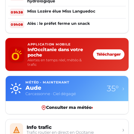
hydrologique
Miss Lozère élue Miss Languedoc
09h38
Alès : le préfet ferme un snack
09h08
APPLICATION MOBILE
InfOccitanie dans votre
poche
Télécharger
Alertes en temps réel, météo &
trafic
MÉTÉO · MAINTENANT
35°
Aude
›
Carcassonne · Ciel dégagé
Consulter ma météo
›
Info trafic
›
Trafic routier en direct en Occitanie