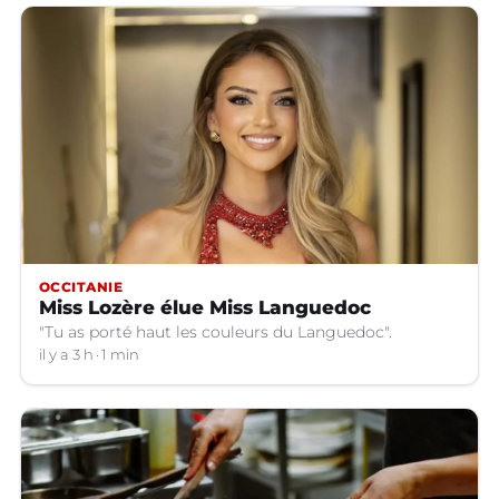
OCCITANIE
Miss Lozère élue Miss Languedoc
"Tu as porté haut les couleurs du Languedoc".
il y a 3 h
1 min