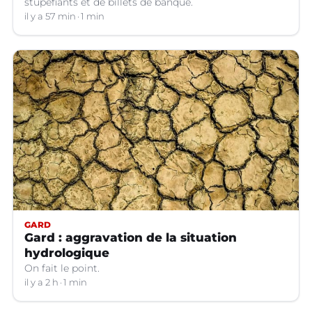
stupéfiants et de billets de banque.
il y a 57 min
1 min
GARD
Gard : aggravation de la situation
hydrologique
On fait le point.
il y a 2 h
1 min