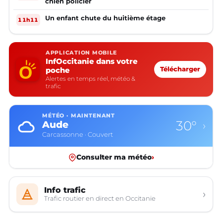
chien policier
Un enfant chute du huitième étage
11h11
APPLICATION MOBILE
InfOccitanie dans votre
poche
Télécharger
Alertes en temps réel, météo &
trafic
MÉTÉO · MAINTENANT
30°
Aude
›
Carcassonne · Couvert
Consulter ma météo
›
Info trafic
›
Trafic routier en direct en Occitanie