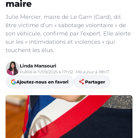
maire
Julie Mercier, maire de Le Garn (Gard), dit
être victime d’un « sabotage volontaire » de
son véhicule, confirmé par l’expert. Elle alerte
sur les « intimidations et violences » qui
touchent les élus.
Linda Mansouri
Publié le 11/09/2025 à 17h32 · Mis à jour à 18h17
share
Ajoutez-nous en favori
Partager