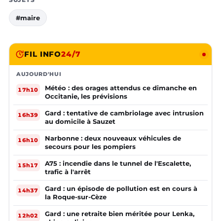
#maire
FIL INFO
24/7
AUJOURD'HUI
Météo : des orages attendus ce dimanche en
17h10
Occitanie, les prévisions
Gard : tentative de cambriolage avec intrusion
16h39
au domicile à Sauzet
Narbonne : deux nouveaux véhicules de
16h10
secours pour les pompiers
A75 : incendie dans le tunnel de l'Escalette,
15h17
trafic à l'arrêt
Gard : un épisode de pollution est en cours à
14h37
la Roque-sur-Cèze
Gard : une retraite bien méritée pour Lenka,
12h02