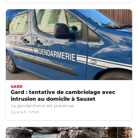
GARD
Gard : tentative de cambriolage avec
intrusion au domicile à Sauzet
La gendarmerie est prévenue.
il y a 4 h
1 min